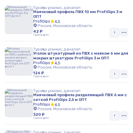
Тұрақты ұсыныс, даналап
Маячковый профиль ПВХ 10 мм ProfiGips 3 м
ОПТ
ProfiGips
4,5
Россия, Московская область
42 ₽
1 дана үшін
Тұрақты ұсыныс, даналап
Уголок штукатурный из ПВХ с маяком 6 мм для
мокрых штукатурок ProfiGips 3 м ОПТ
ProfiGips
4,5
Россия, Московская область
126 ₽
1 дана үшін
Тұрақты ұсыныс, даналап
Маячковый профиль разделяющий ПВХ 6 мм с
сеткой ProfiGips 2,5 м ОПТ
ProfiGips
4,5
Россия, Московская область
320 ₽
1 дана үшін
Тұрақты ұсыныс, даналап