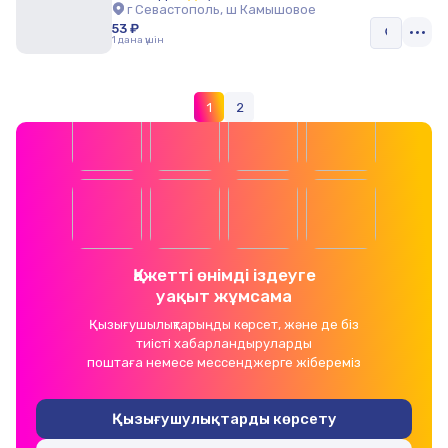
г Севастополь, ш Камышовое
53 ₽
1 дана үшін
1
2
Қажетті өнімді іздеуге
уақыт жұмсама
Қызығушылықтарыңды көрсет, және де біз
тиісті хабарландыруларды
поштаға немесе мессенджерге жібереміз
Қызығушулықтарды көрсету