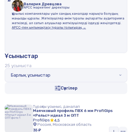
“
Валерия Древцова
АPCC маркетинг директоры
Құрылыс компаниялары үшін сандық каналдар нарықта болудың
маңызды құралы. Жеткізушілер өнім туралы ақпаратты аудиторияға
жеткізеді, ал сатып алушылар жеткізушілерді іздеуді жеңілдетеді.
АРСС-пен ынтымақтасу туралы толығырақ →
Ұсыныстар
25 ұсыныста
Барлық ұсыныстар
Сүзгілер
Тұрақты ұсыныс, даналап
Маячковый профиль ПВХ 6 мм ProfiGips
«Рельс» идеал 3 м ОПТ
ProfiGips
4,5
Россия, Московская область
35 ₽