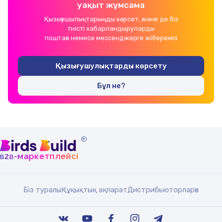
уақыт жұмсама
Қызығушылықтарыңды көрсет, және де біз
тиісті хабарландыруларды
поштаға немесе мессенджерге жібереміз
Қызығушулықтарды көрсету
Бұл не?
®
b
b
-маркетплейсі
2
Біз туралы
Құқықтық ақпарат
Дистрибьюторларға