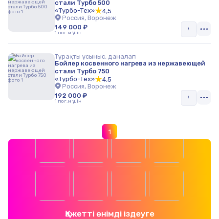
стали Турбо 500
«Турбо-Тех»
4,5
Россия, Воронеж
149 000 ₽
1 пог.м үшін
Тұрақты ұсыныс, даналап
Бойлер косвенного нагрева из нержавеющей
стали Турбо 750
«Турбо-Тех»
4,5
Россия, Воронеж
192 000 ₽
1 пог.м үшін
1
Қажетті өнімді іздеуге