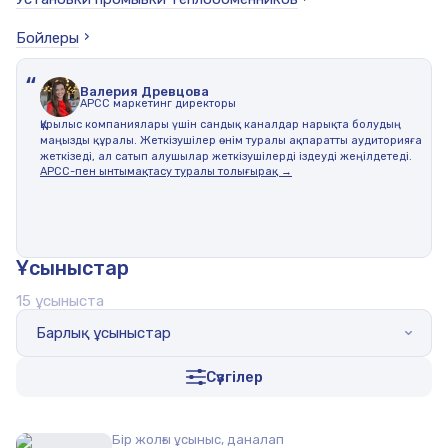
Бойлеры
“
Валерия Древцова
АPCC маркетинг директоры
Құрылыс компаниялары үшін сандық каналдар нарықта болудың
маңызды құралы. Жеткізушілер өнім туралы ақпаратты аудиторияға
жеткізеді, ал сатып алушылар жеткізушілерді іздеуді жеңілдетеді.
АРСС-пен ынтымақтасу туралы толығырақ →
Ұсыныстар
15 ұсыныста
Барлық ұсыныстар
Сүзгілер
Бір жолғы ұсыныс, даналап