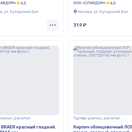
ЛАВДОМ»
ООО «СЛАВДОМ»
4,5
4,5
а, ул. Бутырский Вал
Москва, ул. Бутырский Вал
31.9 ₽
 ұсыныс, даналап
Тұрақты ұсыныс, даналап
 BRAER красный гладкий,
Кирпич облицовочный ЛСР