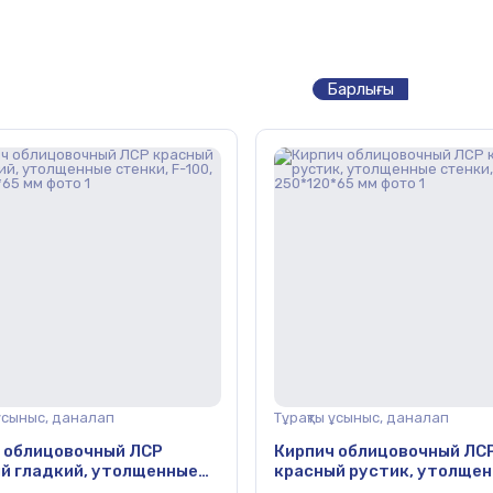
Барлығы
 ұсыныс, даналап
Тұрақты ұсыныс, даналап
 облицовочный ЛСР
Кирпич облицовочный ЛС
й гладкий, утолщенные
красный рустик, утолще
, F-100, 250*120*65 мм
стенки, 250*120*65 мм