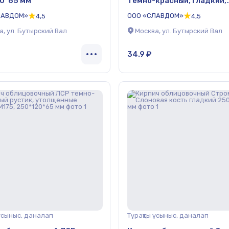
0*65 мм
темно-красный, гладкий,
утолщенные стенки, 250
ЛАВДОМ»
ООО «СЛАВДОМ»
4,5
4,5
мм
а, ул. Бутырский Вал
Москва, ул. Бутырский Вал
34.9 ₽
 ұсыныс, даналап
Тұрақты ұсыныс, даналап