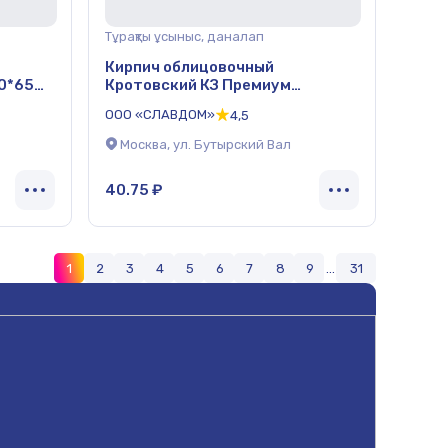
Тұрақты ұсыныс, даналап
Кирпич облицовочный
0*65
Кротовский КЗ Премиум
Красный Гранит 250*120*65 мм
ООО «СЛАВДОМ»
4,5
Москва, ул. Бутырский Вал
40.75 ₽
1
2
3
4
5
6
7
8
9
...
31