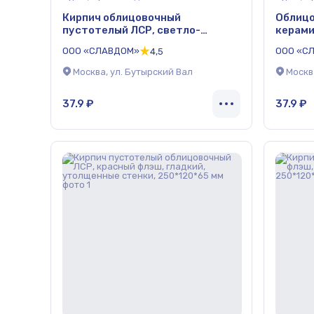
Кирпич облицовочный
Облицо
пустотелый ЛСР, светло-
керами
коричневый, гладкий,
пшенич
ООО «СЛАВДОМ»
ООО «С
4,5
250*120*65 мм
мм
Москва, ул. Бутырский Вал
Москв
37.9 ₽
37.9 ₽