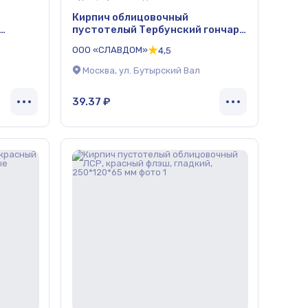
Кирпич облицовочный
пустотелый Тербунский гончар
*120*65
золотистый, гладкий
ООО «СЛАВДОМ»
4,5
250*120*65 мм
Москва, ул. Бутырский Вал
39.37 ₽