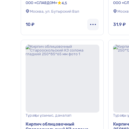
ООО «СЛАВДОМ»
ООО «С
4,5
Москва, ул. Бутырский Вал
Москв
10 ₽
31.9 ₽
Тұрақты ұсыныс, даналап
Тұрақты
Кирпич облицовочный
Кирпич