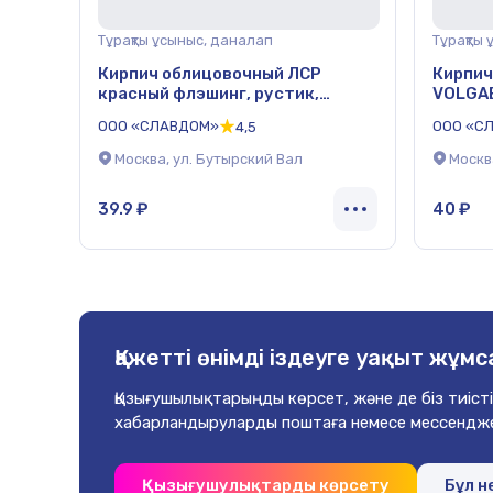
Тұрақты ұсыныс, даналап
Тұрақты
Кирпич облицовочный ЛСР
Кирпич
красный флэшинг, рустик,
VOLGAB
утолщенные стенки, 250*120*65
мм
ООО «СЛАВДОМ»
ООО «С
4,5
мм
Москва, ул. Бутырский Вал
Москв
39.9 ₽
40 ₽
Қажетті өнімді іздеуге
уақыт жұмс
Қызығушылықтарыңды көрсет, және де біз
тиісті
хабарландыруларды
поштаға немесе мессендже
Қызығушулықтарды көрсету
Бұл н