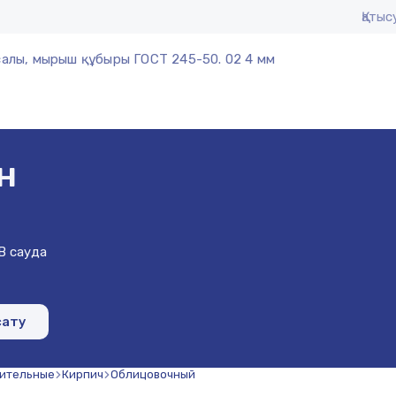
Қаты
алы, мырыш құбыры ГОСТ 245-50. 02 4 мм
н
B сауда
сату
оительные
Кирпич
Облицовочный