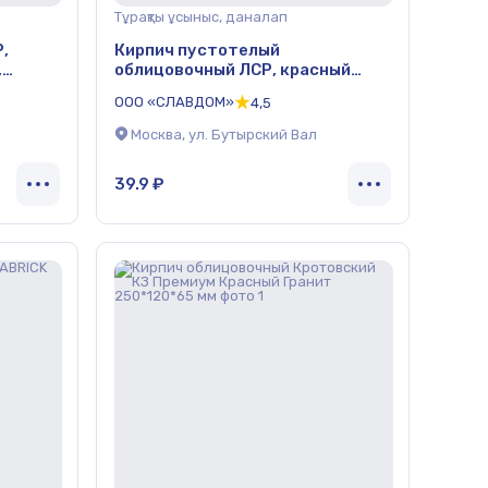
Тұрақты ұсыныс, даналап
,
Кирпич пустотелый
,
облицовочный ЛСР, красный
*120*65
флэш, гладкий, 250*120*65 мм
ООО «СЛАВДОМ»
4,5
Москва, ул. Бутырский Вал
39.9 ₽