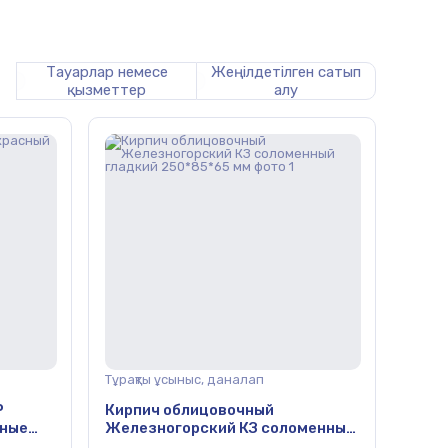
Тауарлар немесе
Жеңілдетілген сатып
қызметтер
алу
Тұрақты ұсыныс, даналап
Р
Кирпич облицовочный
нные
Железногорский КЗ соломенный
гладкий 250*85*65 мм