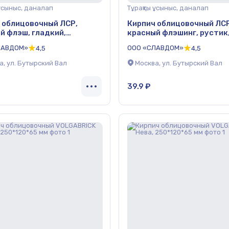
 ұсыныс, даналап
Тұрақты ұсыныс, даналап
 облицовочный ЛСР,
Кирпич облицовочный ЛСР
й флэш, гладкий,
красный флэшинг, рустик
нные стенки, 250*120*65
утолщенные стенки, 250
ЛАВДОМ»
ООО «СЛАВДОМ»
4,5
4,5
мм
а, ул. Бутырский Вал
Москва, ул. Бутырский Вал
39.9 ₽