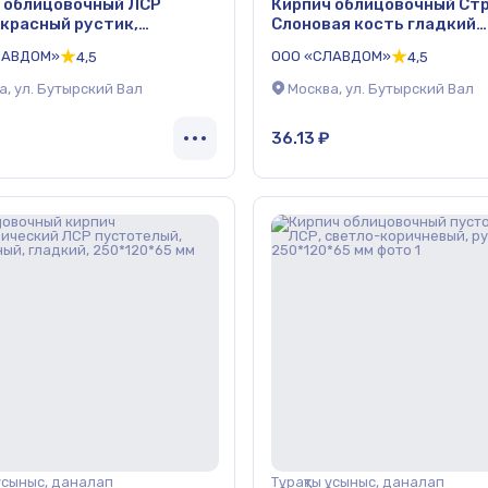
 облицовочный ЛСР
Кирпич облицовочный Ст
красный рустик,
Слоновая кость гладкий
нные стенки, М175,
250*120*65 мм
ЛАВДОМ»
ООО «СЛАВДОМ»
4,5
4,5
0*65 мм
а, ул. Бутырский Вал
Москва, ул. Бутырский Вал
36.13 ₽
 ұсыныс, даналап
Тұрақты ұсыныс, даналап