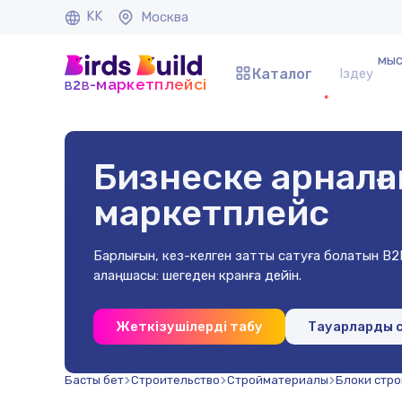
KK
Москва
мыс
Каталог
b
b
-маркетплейсі
2
Бизнеске арналға
маркетплейс
Барлығын, кез-келген затты сатуға болатын B2
алаңшасы: шегеден кранға дейін.
0х40х2 мм
Жеткізушілерді табу
Тауарларды 
на)
Басты бет
Строительство
Стройматериалы
Блоки стр