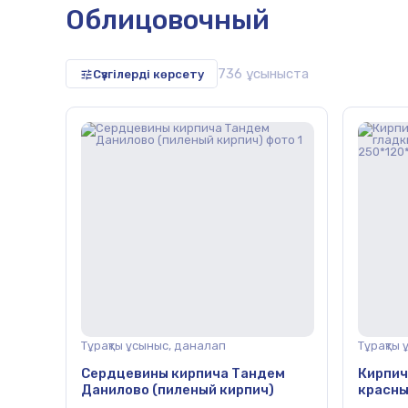
Облицовочный
736 ұсыныста
Сүзгілерді көрсету
тайшалары,
Тұрақты ұсыныс, даналап
Тұрақты
Сердцевины кирпича Тандем
Кирпич
Данилово (пиленый кирпич)
красны
стенки