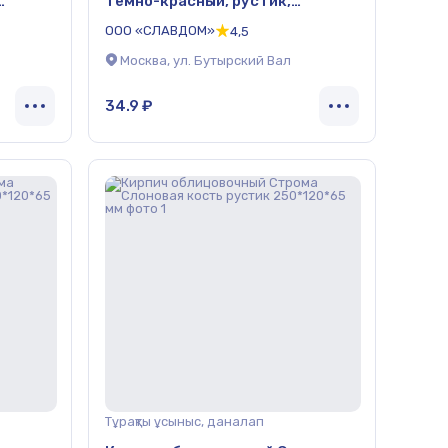
темно-красный, рустик,
*120*65
утолщенные стенки, 250*120*65
ООО «СЛАВДОМ»
4,5
мм
Москва, ул. Бутырский Вал
34.9 ₽
Тұрақты ұсыныс, даналап