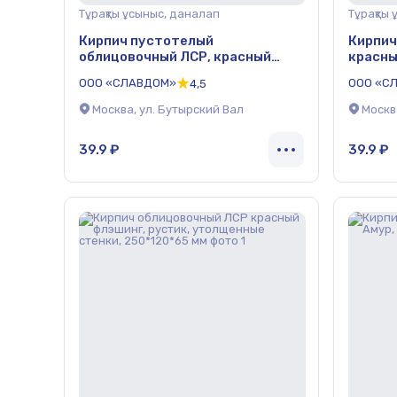
Тұрақты ұсыныс, даналап
Тұрақты
Кирпич пустотелый
Кирпич
облицовочный ЛСР, красный
красны
флэш, гладкий, утолщенные
утолще
ООО «СЛАВДОМ»
ООО «С
4,5
стенки, 250*120*65 мм
мм
Москва, ул. Бутырский Вал
Москв
39.9 ₽
39.9 ₽