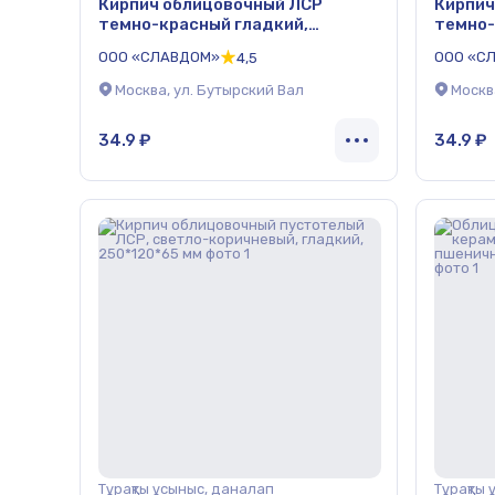
Кирпич облицовочный ЛСР
Кирпич
темно-красный гладкий,
темно-
утолщенные стенки, М175,
утолще
ООО «СЛАВДОМ»
ООО «С
4,5
250*120*65 мм
250*12
Москва, ул. Бутырский Вал
Москв
34.9 ₽
34.9 ₽
Тұрақты ұсыныс, даналап
Тұрақты