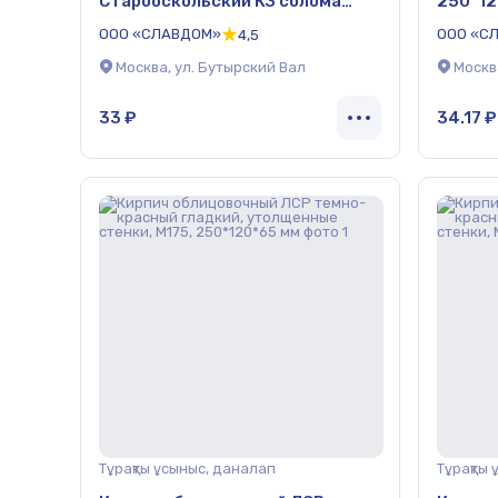
Старооскольский КЗ солома
250*12
гладкий 250*85*65 мм
ООО «СЛАВДОМ»
ООО «С
4,5
Москва, ул. Бутырский Вал
Москв
33 ₽
34.17 ₽
Тұрақты ұсыныс, даналап
Тұрақты