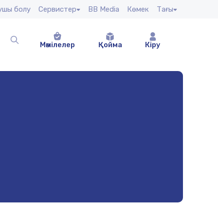
сушы болу
Сервистер
BB Media
Көмек
Тағы
Мәмілелер
Қойма
Кіру