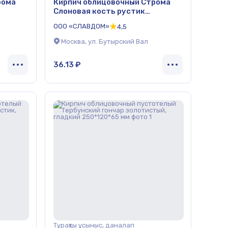
рома
Кирпич облицовочный Строма
Слоновая кость рустик
250*120*65 мм
ООО «СЛАВДОМ»
4,5
Москва, ул. Бутырский Вал
36.13 ₽
Тұрақты ұсыныс, даналап