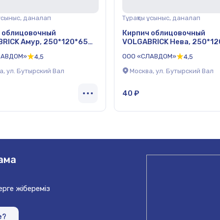
 ұсыныс, даналап
Тұрақты ұсыныс, даналап
 облицовочный
Кирпич облицовочный
RICK Амур, 250*120*65
VOLGABRICK Нева, 250*12
мм
ЛАВДОМ»
ООО «СЛАВДОМ»
4,5
4,5
а, ул. Бутырский Вал
Москва, ул. Бутырский Вал
40 ₽
ама
рге жібереміз
е?