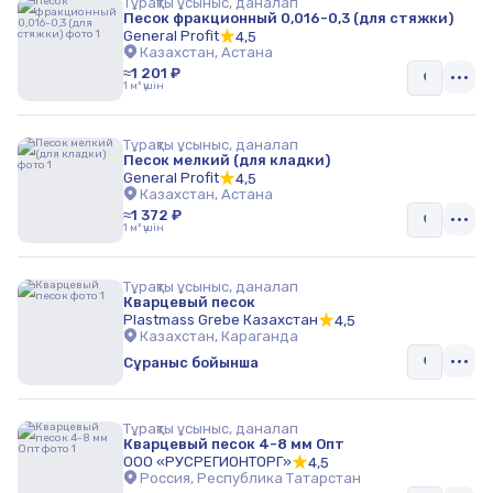
Тұрақты ұсыныс, даналап
Песок фракционный 0,016-0,3 (для стяжки)
General Profit
4,5
Казахстан, Астана
≈1 201 ₽
1 м³ үшін
Тұрақты ұсыныс, даналап
Песок мелкий (для кладки)
General Profit
4,5
Казахстан, Астана
≈1 372 ₽
1 м³ үшін
Тұрақты ұсыныс, даналап
Кварцевый песок
Plastmass Grebe Казахстан
4,5
Казахстан, Караганда
Сұраныс бойынша
Тұрақты ұсыныс, даналап
Кварцевый песок 4-8 мм Опт
ООО «РУСРЕГИОНТОРГ»
4,5
Россия, Республика Татарстан