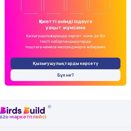
Қажетті өнімді іздеуге
уақыт жұмсама
Қызығушылықтарыңды көрсет, және де біз
тиісті хабарландыруларды
поштаға немесе мессенджерге жібереміз
Қызығушулықтарды көрсету
Бұл не?
®
b
b
-маркетплейсі
2