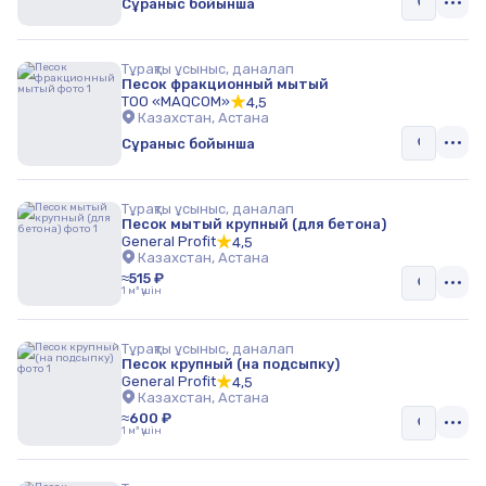
Сұраныс бойынша
Тұрақты ұсыныс, даналап
Песок фракционный мытый
ТОО «MAQCOM»
4,5
Казахстан, Астана
Сұраныс бойынша
Тұрақты ұсыныс, даналап
Песок мытый крупный (для бетона)
General Profit
4,5
Казахстан, Астана
≈515 ₽
1 м³ үшін
Тұрақты ұсыныс, даналап
Песок крупный (на подсыпку)
General Profit
4,5
Казахстан, Астана
≈600 ₽
1 м³ үшін