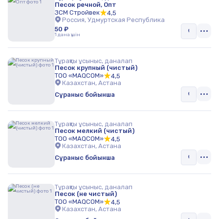
Песок речной, Опт
ЗСМ Стройвек
4,5
Россия, Удмуртская Республика
50 ₽
1 дана үшін
Тұрақты ұсыныс, даналап
Песок крупный (чистый)
ТОО «MAQCOM»
4,5
Казахстан, Астана
Сұраныс бойынша
Тұрақты ұсыныс, даналап
Песок мелкий (чистый)
ТОО «MAQCOM»
4,5
Казахстан, Астана
Сұраныс бойынша
Тұрақты ұсыныс, даналап
Песок (не чистый)
ТОО «MAQCOM»
4,5
Казахстан, Астана