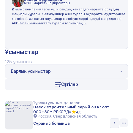
АPCC маркетинг директоры
Құрылыс компаниялары үшін сандық каналдар нарықта болудың
маңызды құралы. Жеткізушілер өнім туралы ақпаратты аудиторияға
жеткізеді, ал сатып алушылар жеткізушілерді іздеуді жеңілдетеді.
АРСС-пен ынтымақтасу туралы толығырақ →
Ұсыныстар
125 ұсыныста
Барлық ұсыныстар
Сүзгілер
Тұрақты ұсыныс, даналап
Песок строительный серый 30 кг опт
ООО «ЗСМ РЕКОРД»
4,5
Россия, Свердловская область
Сұраныс бойынша