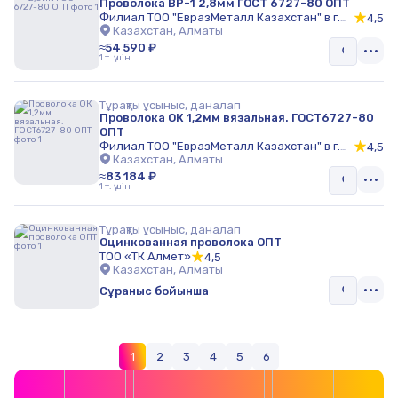
Проволока ВР-1 2,8мм ГОСТ 6727-80 ОПТ
Филиал ТОО "ЕвразМеталл Казахстан" в г.
4,5
Алматы
Казахстан, Алматы
≈54 590 ₽
1 т. үшін
Тұрақты ұсыныс, даналап
Проволока ОК 1,2мм вязальная. ГОСТ6727-80
ОПТ
Филиал ТОО "ЕвразМеталл Казахстан" в г.
4,5
Алматы
Казахстан, Алматы
≈83 184 ₽
1 т. үшін
Тұрақты ұсыныс, даналап
Оцинкованная проволока ОПТ
ТОО «ТК Алмет»
4,5
Казахстан, Алматы
Сұраныс бойынша
1
2
3
4
5
6