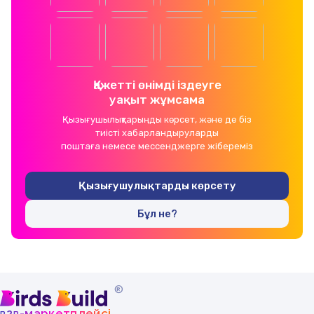
Қажетті өнімді іздеуге
уақыт жұмсама
Қызығушылықтарыңды көрсет, және де біз
тиісті хабарландыруларды
поштаға немесе мессенджерге жібереміз
Қызығушулықтарды көрсету
Бұл не?
®
b
b
-маркетплейсі
2