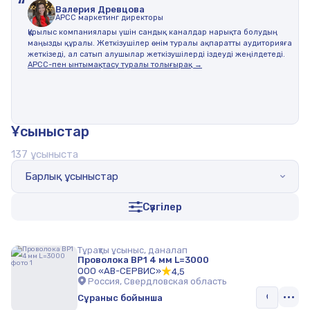
“
Валерия Древцова
АPCC маркетинг директоры
Құрылыс компаниялары үшін сандық каналдар нарықта болудың
маңызды құралы. Жеткізушілер өнім туралы ақпаратты аудиторияға
жеткізеді, ал сатып алушылар жеткізушілерді іздеуді жеңілдетеді.
АРСС-пен ынтымақтасу туралы толығырақ →
Ұсыныстар
137 ұсыныста
Барлық ұсыныстар
Сүзгілер
Тұрақты ұсыныс, даналап
Проволока ВР1 4 мм L=3000
ООО «АВ-СЕРВИС»
4,5
Россия, Свердловская область
Сұраныс бойынша