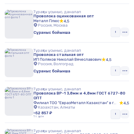
Тұрақты ұсыныс, даналап
Проволока оцинкованная опт
Металл Плюс
4,5
Россия, Москва
Сұраныс бойынша
Тұрақты ұсыныс, даналап
Проволока стальная опт
ИП Поляков Николай Вячеславович
4,5
Россия, Волгоград
Сұраныс бойынша
Тұрақты ұсыныс, даналап
Проволока ВР-1 3,8мм и 4,8мм ГОСТ 6727-80
ОПТ
Филиал ТОО "ЕвразМеталл Казахстан" в г.
4,5
Алматы
Казахстан, Алматы
≈52 857 ₽
1 т. үшін
Тұрақты ұсыныс, даналап