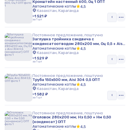
Кронштейн настенный 600, Оц 1 ОПТ
Автоматические котлы
4,5
Казахстан, Караганда
≈1 521 ₽
за 1 шт
Постоянное предложение, поштучно
Заглушка тройника сэндвича с
конденсатоотводом 280х200 мм, Оц 0,5 + Aisi
304 0,5 (конденсат) ОПТ
Автоматические котлы
4,5
Казахстан, Караганда
≈1 529 ₽
за 1 шт
Постоянное предложение, поштучно
Труба 150х500 мм, Aisi 304 0,5 ОПТ
Автоматические котлы
4,5
Казахстан, Караганда
≈1 582 ₽
за 1 шт
Постоянное предложение, поштучно
Оголовок 280х200 мм; Нз 0,50 + Нм 0,50
(конденсат) ОПТ
Автоматические котлы
4,5