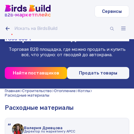
Сервисы
b
b
-маркетплейс
2
Труба круглая ВГП
Светодиодная лента IAMLED STEREO 120
Гусеничный экскаватор Volvo EC
Зерносмесь овес-горох (20 т)
Доска сухая строганная 40х140х3000 (1000 шт.)
Труба профильная 40х40х2 мм квадратная 3 м (500
54 000 000 ₸
1 400 000 ₸
500 000 ₸
Гибкая битумная черепица, сальса
Проволока нержавеющая 1.8 мм 50 м
шт)
Маркетплейс
для бизнеса
1 800 000 ₸
Торговая B2B площадка, где можно продать и купить
всё, что угодно: от гвоздей до автокрана.
Найти поставщиков
Продать товары
Главная
Строительство
Отопление
Котлы
Расходные материалы
Расходные материалы
“
Валерия Древцова
Директор по маркетингу АРСС