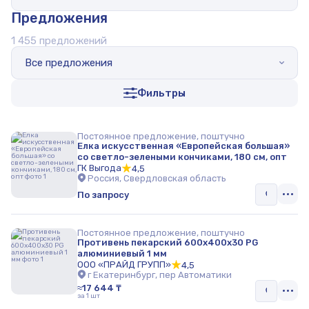
Предложения
Кухонные принадлежности
1 455 предложений
Пластиковые баки для душа
Все предложения
Товары для кухни
Фильтры
Постоянное предложение, поштучно
Елка искусственная «Европейская большая»
со светло-зелеными кончиками, 180 см, опт
ГК Выгода
4,5
Россия, Свердловская область
По запросу
Постоянное предложение, поштучно
Противень пекарский 600x400x30 PG
алюминиевый 1 мм
ООО «ПРАЙД ГРУПП»
4,5
г Екатеринбург, пер Автоматики
≈17 644 ₸
за 1 шт