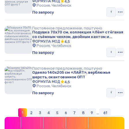
упругая ОПТ
ФОРМУЛА МОД
4,5
Россия, Челябинск
По запросу
Постоянное предложение, поштучно
Подушка 70х70 см, коллекция «Лён» стёганая
со съёмным чехлом, двойным кантом и
замком ОПТ
ФОРМУЛА МОД
4,5
Россия, Челябинск
По запросу
Постоянное предложение, поштучно
Одеяло 140х205 см «ЛАЙТ», верблюжья
шерсть, окантованное ОПТ
ФОРМУЛА МОД
4,5
Россия, Челябинск
По запросу
1
2
3
4
5
6
7
8
9
...
61