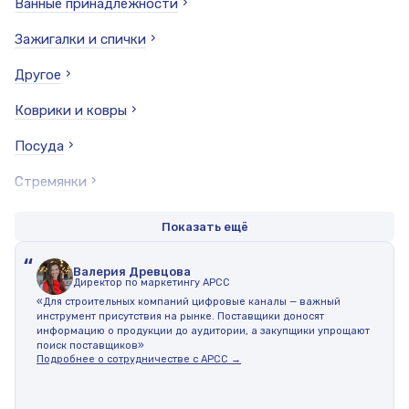
Ванные принадлежности
Зажигалки и спички
Другое
Коврики и ковры
Посуда
Стремянки
Жалюзи
Показать ещё
Термопосуда
“
Валерия Древцова
Директор по маркетингу АРСС
Туалетные принадлежности
«Для строительных компаний цифровые каналы — важный
инструмент присутствия на рынке. Поставщики доносят
Товары для праздников
информацию о продукции до аудитории, а закупщики упрощают
поиск поставщиков»
Новогодние товары
Подробнее о сотрудничестве с АРСС →
Текстиль и постельные принадлежности