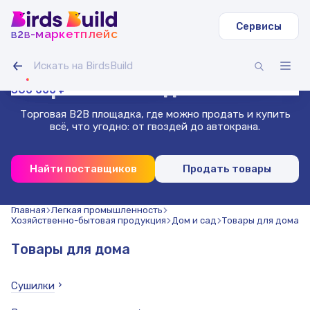
Сервисы
b
b
-маркетплейс
2
Труба круглая ВГП
Светодиодная лента IAMLED STEREO 120
Гусеничный экскаватор Volvo EC
Зерносмесь овес-горох (20 т)
Доска сухая строганная 40х140х3000 (1000 шт.)
Труба профильная 40х40х2 мм квадратная 3 м (500
11 000 000 ₽
270 000 ₽
99 000 ₽
Гибкая битумная черепица, сальса
Проволока нержавеющая 1.8 мм 50 м
шт)
Маркетплейс
для бизнеса
360 000 ₽
Торговая B2B площадка, где можно продать и купить
всё, что угодно: от гвоздей до автокрана.
Найти поставщиков
Продать товары
Главная
Легкая промышленность
Хозяйственно-бытовая продукция
Дом и сад
Товары для дома
Товары для дома
Сушилки