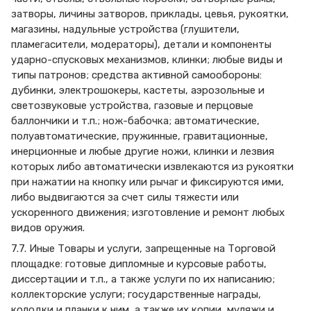
затворы, личины затворов, приклады, цевья, рукоятки,
магазины, надульные устройства (глушители,
пламегасители, модераторы), детали и компоненты
ударно-спусковых механизмов, клинки; любые виды и
типы патронов; средства активной самообороны:
дубинки, электрошокеры, кастеты, аэрозольные и
светозвуковые устройства, газовые и перцовые
баллончики и т.п.; нож-бабочка; автоматические,
полуавтоматические, пружинные, гравитационные,
инерционные и любые другие ножи, клинки и лезвия
которых либо автоматически извлекаются из рукоятки
при нажатии на кнопку или рычаг и фиксируются ими,
либо выдвигаются за счет силы тяжести или
ускоренного движения; изготовление и ремонт любых
видов оружия.
7.7. Иные Товары и услуги, запрещенные на Торговой
площадке: готовые дипломные и курсовые работы,
диссертации и т.п., а также услуги по их написанию;
коллекторские услуги; государственные награды,
колодки и планки к ним, а также их копии, муляжи и