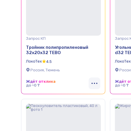
Запрос КП
Запрос 
Тройник полипропиленовый
Угольн
32х20х32 TEBO
d32 TE
ЛокоТех
ЛокоТех
4.5
Россия, Тюмень
Росси
Ждёт отклика
Ждёт о
до ≈0 ₸
до ≈0 ₸