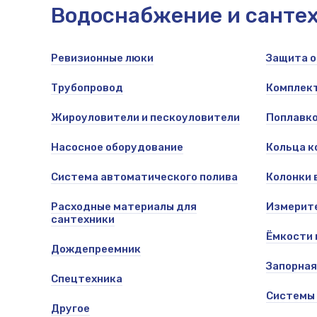
Водоснабжение и санте
Ревизионные люки
Защита о
les, salsa
Трубопровод
Комплек
Жироуловители и пескоуловители
Поплавко
Насосное оборудование
Кольца к
Система автоматического полива
Колонки 
Расходные материалы для
Измерит
сантехники
Ёмкости 
Дождепреемник
Запорная
Спецтехника
Системы
Другое