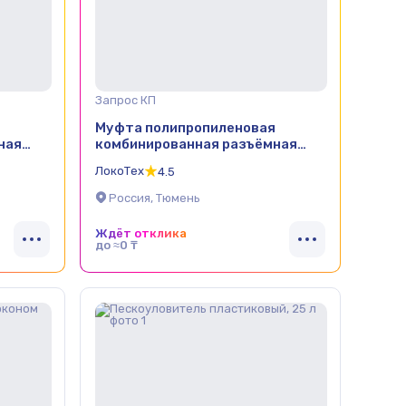
Запрос КП
Муфта полипропиленовая
ная
комбинированная разъёмная
20х3/4" НР TEBO
ЛокоТех
4.5
Россия, Тюмень
Ждёт отклика
до ≈0 ₸