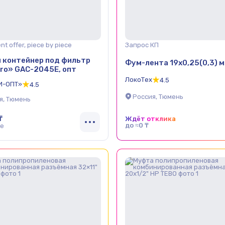
t offer, piece by piece
Запрос КП
 контейнер под фильтр
Фум-лента 19х0,25(0,3) м
ro» GAC-2045E, опт
ЛокоТех
4.5
И-ОПТ»
4.5
Россия, Тюмень
я, Тюмень
₸
Ждёт отклика
до ≈0 ₸
ce