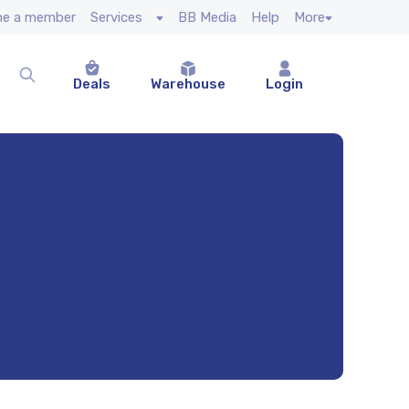
e a member
Services
BB Media
Help
More
Deals
Warehouse
Login