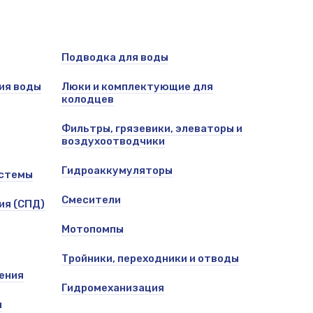
Подводка для воды
ия воды
Люки и комплектующие для
колодцев
Фильтры, грязевики, элеваторы и
воздухоотводчики
Гидроаккумуляторы
истемы
Смесители
ия (СПД)
Мотопомпы
Тройники, переходники и отводы
ения
Гидромеханизация
и