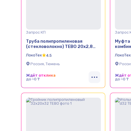
Запрос КП
Запрос 
Труба полипропиленовая
Муфта 
(стекловолокно) TEBO 20х2,8
комбин
SDR 7,4, длина 4 м
32×11"
ЛокоТех
ЛокоТех
4.5
Россия, Тюмень
Росси
Ждёт отклика
Ждёт о
до ≈0 ₸
до ≈0 ₸