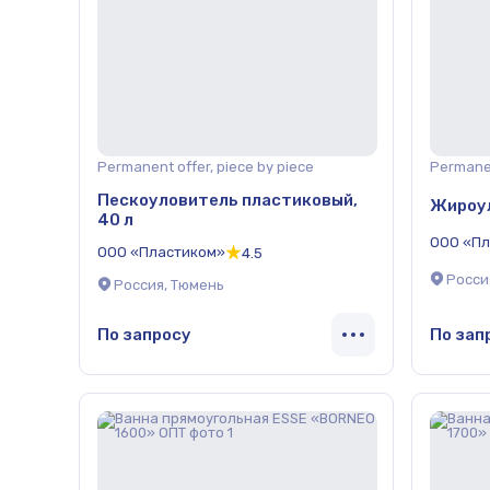
Permanent offer, piece by piece
Permanen
Пескоуловитель пластиковый,
Жироу
40 л
ООО «Пл
ООО «Пластиком»
4.5
Росси
Россия, Тюмень
По запросу
По зап