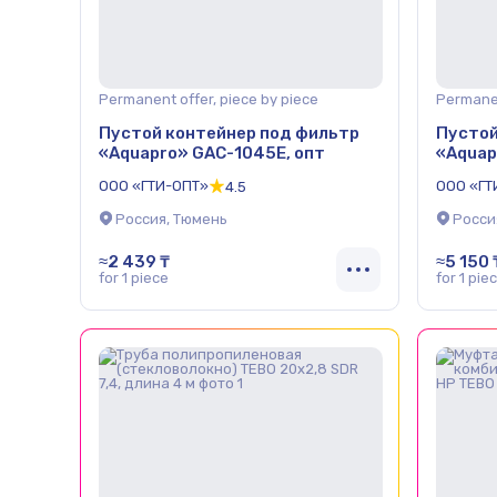
Permanent offer, piece by piece
Permanen
Пустой контейнер под фильтр
Пустой
«Aquapro» GAC-1045E, опт
«Aquap
ООО «ГТИ-ОПТ»
ООО «ГТ
4.5
Россия, Тюмень
Росси
≈2 439 ₸
≈5 150 
for 1 piece
for 1 pie