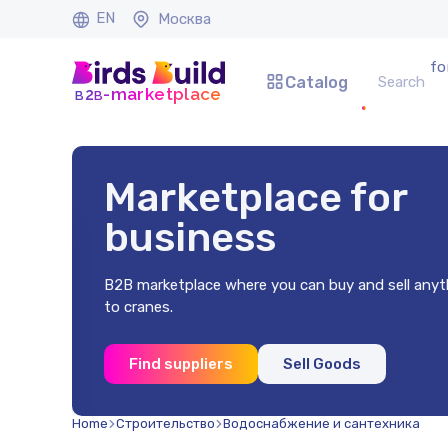
EN
Москва
fo
Catalog
b
b
-marketplace
2
Marketplace for
business
B2B marketplace where you can buy and sell anyt
to cranes.
x2 mm
Find suppliers
Sell Goods
.)
Home
Строительство
Водоснабжение и сантехника