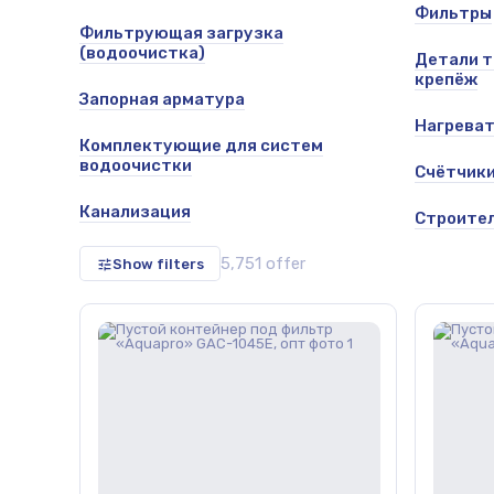
Фильтры
Фильтрующая загрузка
(водоочистка)
Детали т
крепёж
Запорная арматура
Нагрева
Комплектующие для систем
водоочистки
Счётчик
Канализация
Строител
5,751 offer
Show filters