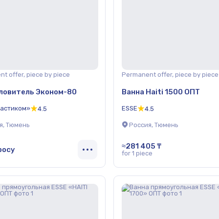
t offer, piece by piece
Permanent offer, piece by piece
ловитель Эконом-80
Ванна Haiti 1500 ОПТ
астиком»
ESSE
4.5
4.5
я, Тюмень
Россия, Тюмень
≈281 405 ₸
росу
for 1 piece