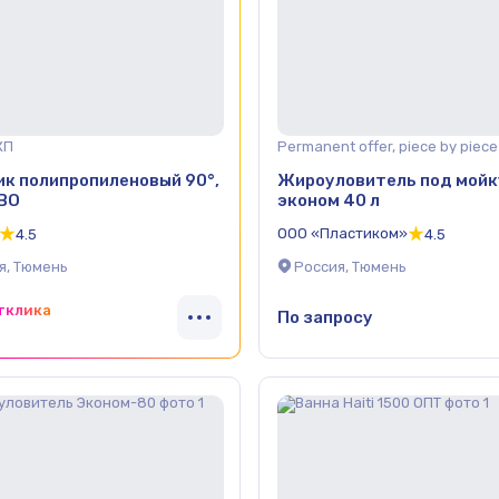
КП
Permanent offer, piece by piece
ик полипропиленовый 90°,
Жироуловитель под мойк
BO
эконом 40 л
ООО «Пластиком»
4.5
4.5
я, Тюмень
Россия, Тюмень
тклика
По запросу