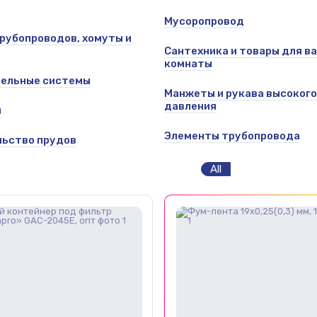
Мусоропровод
рубопроводов, хомуты и
Сантехника и товары для в
комнаты
тельные системы
Манжеты и рукава высокого
давления
и
Элементы трубопровода
ьство прудов
All