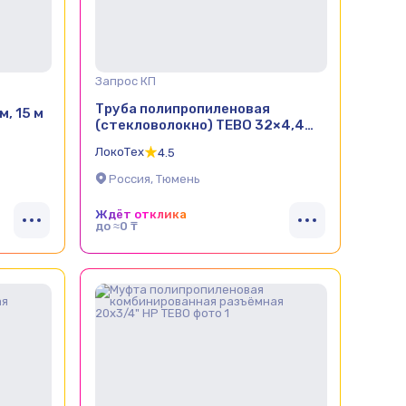
Запрос КП
Труба полипропиленовая
м, 15 м
(стекловолокно) TEBO 32×4,4
SDR 7,4, длина 2 м
ЛокоТех
4.5
Россия, Тюмень
Ждёт отклика
до ≈0 ₸