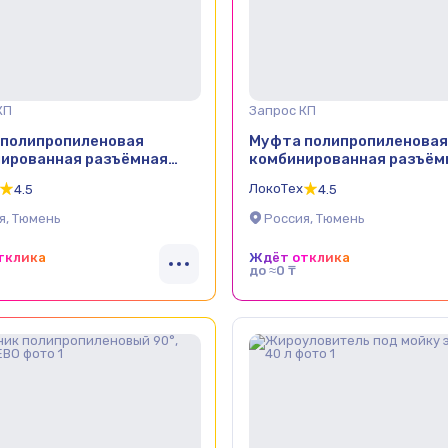
КП
Запрос КП
полипропиленовая
Муфта полипропиленовая
ированная разъёмная
комбинированная разъём
 НР TEBO
20х1/2" НР TEBO
ЛокоТех
4.5
4.5
я, Тюмень
Россия, Тюмень
тклика
Ждёт отклика
до ≈0 ₸