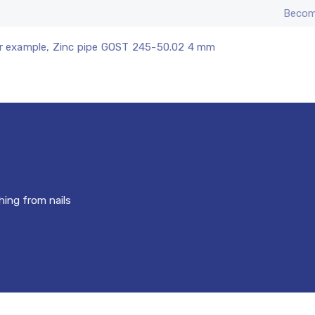
Becom
r example, Zinc pipe GOST 245-50.02 4 mm
hing from nails