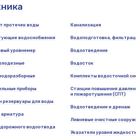
хника
т протечек воды
Канализация
тующие водоснобжения
Водоподготовка, фильтрац
вый уровнемер
Водоотведение
олодезные
Водосток
водоразборные
Комплекты водосточной с
ельные приборы
Станции повышения давлен
и пожаротушения (СПТ)
и резервуары для воды
Водоотведение и дренаж
 арматура
Ливневые очистные сооруж
 дорожного водоотвода
Указатели уровня жидкост