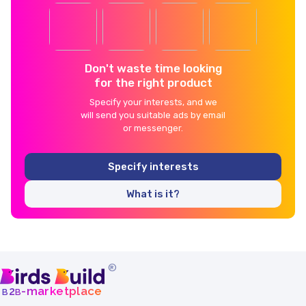
Don't waste time looking
for the right product
Specify your interests, and we
will send you suitable ads by email
or messenger.
Specify interests
What is it?
®
b
b
-marketplace
2