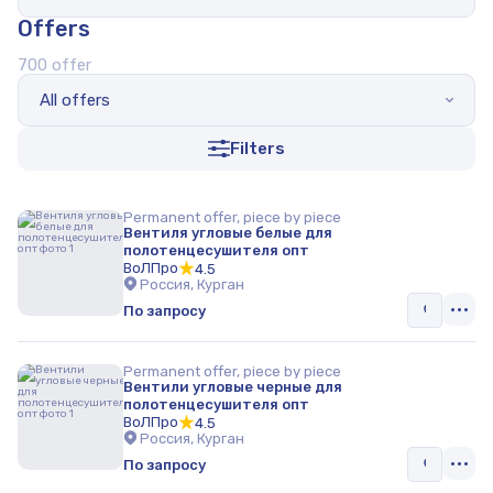
Offers
Кран шаровый
700 offer
Задвижки шиберные
All offers
Filters
Permanent offer, piece by piece
Вентиля угловые белые для
полотенцесушителя опт
ВоЛПро
4.5
Россия, Курган
По запросу
Permanent offer, piece by piece
Вентили угловые черные для
полотенцесушителя опт
ВоЛПро
4.5
Россия, Курган
По запросу