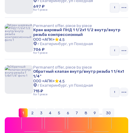
г Екатеринбург, ул Походная
697 ₽
for 1 piece
Permanent offer, piece by piece
Кран шаровый ПНД 1 1/2x1 1/2 внутр/внутр
резьба компрессионный
ООО «АПК»
4.5
г Екатеринбург, ул Походная
706 ₽
for 1 piece
Permanent offer, piece by piece
Обратный клапан внутр/внутр резьба 1 1/4x1
1/4"
ООО «АПК»
4.5
г Екатеринбург, ул Походная
715 ₽
for 1 piece
1
2
3
4
5
6
7
8
9
...
30