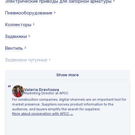
Электрические приводы для запорной арматуры
Пневмооборудование
Коллекторы
Задвижки
Вентиль
Задвижки чугунные
Краны
Show more
Краны шаровые стальные под приварку
“
Valeria Drevtsova
Marketing Director at APCC
Затвор
For construction companies, digital channels are an important tool for
market presence. Suppliers convey product information to the
Балансировочные и регулирующие клапаны
audience, and buyers simplify the search for suppliers.
More about cooperation with APCC →
Компенсаторы сильфонные
Задвижки латунные