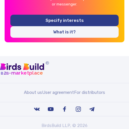
or messenger.
Specify interests
What is it?
®
b
b
-marketplace
2
About us
User agreement
For distributors
BirdsBuild LLP, © 2026