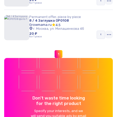
for 1 piece
Permanent offer, piece by piece
8 / 4 Заглушка OP0108
Growmama.ru
4.5
г. Москва, ул. Милашенкова 4б
20 ₽
for 1 piece
1
Don't waste time looking
for the right product
Specify your interests, and we
will send you suitable ads by email