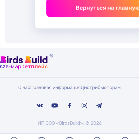
®
b
b
-маркетплейс
2
О нас
Правовая информация
Дистрибьюторам
ИП ООО «BirdsBuild», © 2026