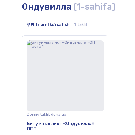
Ондувилла
(1-sahifa)
1 taklif
Filtrlarni ko'rsatish
herepitsa,
Doimiy taklif, donalab
Битумный лист «Ондувилла»
ОПТ