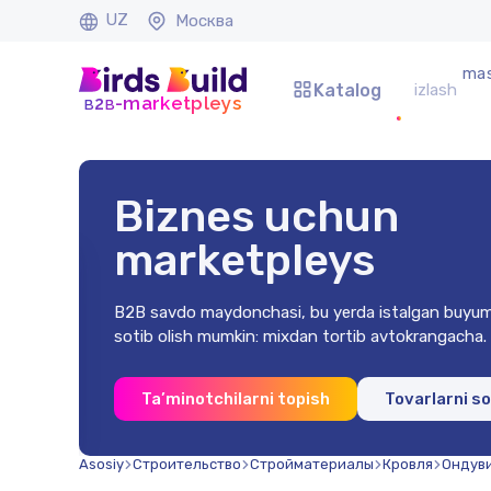
UZ
Москва
mas
Katalog
b
b
-marketpleys
2
Biznes uchun
marketpleys
B2B savdo maydonchasi, bu yerda istalgan buyum
sotib olish mumkin: mixdan tortib avtokrangacha.
0x2 mm
Ta’minotchilarni topish
Tovarlarni s
na)
soʻm
Asosiy
Строительство
Стройматериалы
Кровля
Ондув