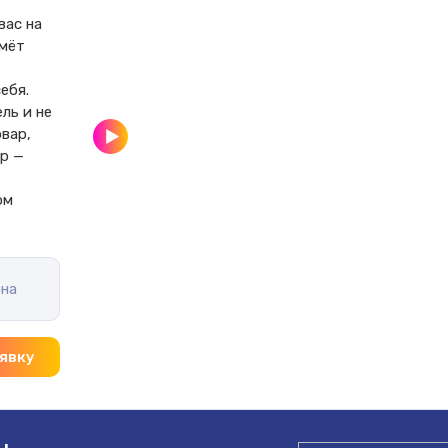
ас на 
мёт 
бя.

ль и не 
вар, 
р — 
 
ом 
на
явку