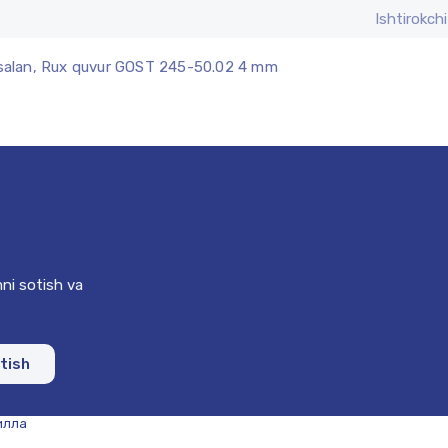
Ishtirokchi
alan, Rux quvur GOST 245-50.02 4 mm
ni sotish va
otish
илла