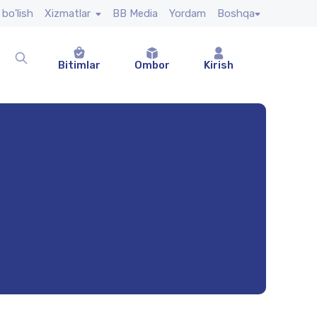
 bo'lish
Xizmatlar
BB Media
Yordam
Boshqa
Bitimlar
Ombor
Kirish