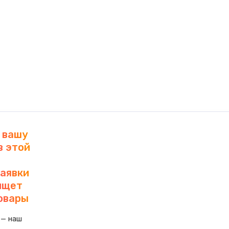
 вашу
в этой
заявки
 ищет
овары
 — наш 