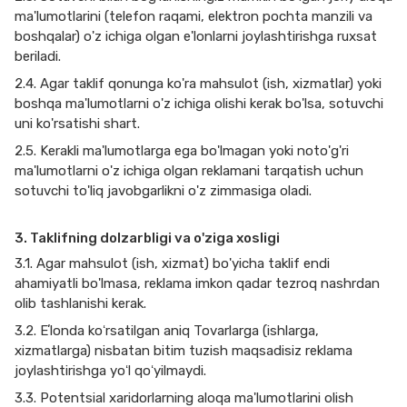
ma'lumotlarini (telefon raqami, elektron pochta manzili va
boshqalar) o'z ichiga olgan e'lonlarni joylashtirishga ruxsat
beriladi.
2.4. Agar taklif qonunga ko'ra mahsulot (ish, xizmatlar) yoki
boshqa ma'lumotlarni o'z ichiga olishi kerak bo'lsa, sotuvchi
uni ko'rsatishi shart.
2.5. Kerakli ma'lumotlarga ega bo'lmagan yoki noto'g'ri
ma'lumotlarni o'z ichiga olgan reklamani tarqatish uchun
sotuvchi to'liq javobgarlikni o'z zimmasiga oladi.
3. Taklifning dolzarbligi va o'ziga xosligi
3.1. Agar mahsulot (ish, xizmat) bo'yicha taklif endi
ahamiyatli bo'lmasa, reklama imkon qadar tezroq nashrdan
olib tashlanishi kerak.
3.2. Eʼlonda koʻrsatilgan aniq Tovarlarga (ishlarga,
xizmatlarga) nisbatan bitim tuzish maqsadisiz reklama
joylashtirishga yoʻl qoʻyilmaydi.
3.3. Potentsial xaridorlarning aloqa ma'lumotlarini olish