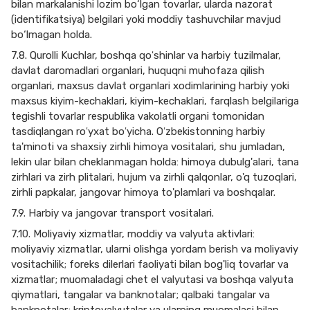
bilan markalanishi lozim bo‘lgan tovarlar, ularda nazorat
(identifikatsiya) belgilari yoki moddiy tashuvchilar mavjud
bo‘lmagan holda.
7.8. Qurolli Kuchlar, boshqa qoʻshinlar va harbiy tuzilmalar,
davlat daromadlari organlari, huquqni muhofaza qilish
organlari, maxsus davlat organlari xodimlarining harbiy yoki
maxsus kiyim-kechaklari, kiyim-kechaklari, farqlash belgilariga
tegishli tovarlar respublika vakolatli organi tomonidan
tasdiqlangan roʻyxat boʻyicha. Oʻzbekistonning harbiy
ta'minoti va shaxsiy zirhli himoya vositalari, shu jumladan,
lekin ular bilan cheklanmagan holda: himoya dubulg'alari, tana
zirhlari va zirh plitalari, hujum va zirhli qalqonlar, o'q tuzoqlari,
zirhli papkalar, jangovar himoya to'plamlari va boshqalar.
7.9. Harbiy va jangovar transport vositalari.
7.10. Moliyaviy xizmatlar, moddiy va valyuta aktivlari:
moliyaviy xizmatlar, ularni olishga yordam berish va moliyaviy
vositachilik; foreks dilerlari faoliyati bilan bog'liq tovarlar va
xizmatlar; muomaladagi chet el valyutasi va boshqa valyuta
qiymatlari, tangalar va banknotalar; qalbaki tangalar va