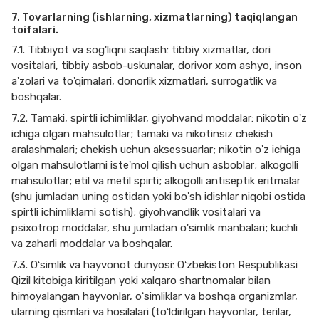
7. Tovarlarning (ishlarning, xizmatlarning) taqiqlangan
toifalari.
7.1. Tibbiyot va sog'liqni saqlash: tibbiy xizmatlar, dori
vositalari, tibbiy asbob-uskunalar, dorivor xom ashyo, inson
a'zolari va to'qimalari, donorlik xizmatlari, surrogatlik va
boshqalar.
7.2. Tamaki, spirtli ichimliklar, giyohvand moddalar: nikotin o'z
ichiga olgan mahsulotlar; tamaki va nikotinsiz chekish
aralashmalari; chekish uchun aksessuarlar; nikotin o'z ichiga
olgan mahsulotlarni iste'mol qilish uchun asboblar; alkogolli
mahsulotlar; etil va metil spirti; alkogolli antiseptik eritmalar
(shu jumladan uning ostidan yoki bo'sh idishlar niqobi ostida
spirtli ichimliklarni sotish); giyohvandlik vositalari va
psixotrop moddalar, shu jumladan o'simlik manbalari; kuchli
va zaharli moddalar va boshqalar.
7.3. Oʻsimlik va hayvonot dunyosi: Oʻzbekiston Respublikasi
Qizil kitobiga kiritilgan yoki xalqaro shartnomalar bilan
himoyalangan hayvonlar, oʻsimliklar va boshqa organizmlar,
ularning qismlari va hosilalari (toʻldirilgan hayvonlar, terilar,