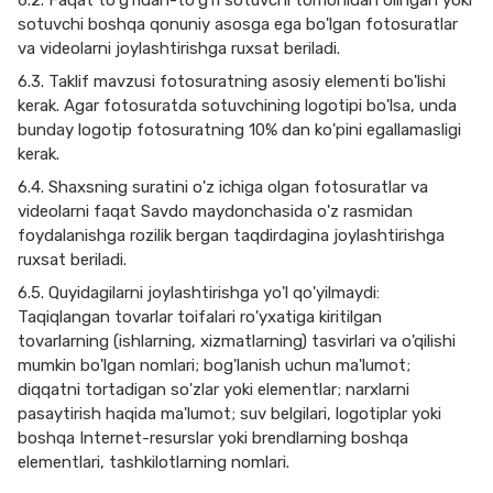
6.2. Faqat to'g'ridan-to'g'ri sotuvchi tomonidan olingan yoki
sotuvchi boshqa qonuniy asosga ega bo'lgan fotosuratlar
va videolarni joylashtirishga ruxsat beriladi.
6.3. Taklif mavzusi fotosuratning asosiy elementi bo'lishi
kerak. Agar fotosuratda sotuvchining logotipi bo'lsa, unda
bunday logotip fotosuratning 10% dan ko'pini egallamasligi
kerak.
6.4. Shaxsning suratini o'z ichiga olgan fotosuratlar va
videolarni faqat Savdo maydonchasida o'z rasmidan
foydalanishga rozilik bergan taqdirdagina joylashtirishga
ruxsat beriladi.
6.5. Quyidagilarni joylashtirishga yo'l qo'yilmaydi:
Taqiqlangan tovarlar toifalari ro'yxatiga kiritilgan
tovarlarning (ishlarning, xizmatlarning) tasvirlari va o'qilishi
mumkin bo'lgan nomlari; bog'lanish uchun ma'lumot;
diqqatni tortadigan so'zlar yoki elementlar; narxlarni
pasaytirish haqida ma'lumot; suv belgilari, logotiplar yoki
boshqa Internet-resurslar yoki brendlarning boshqa
elementlari, tashkilotlarning nomlari.