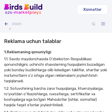
Xizmatlar
b
b
-marketpleys
2
Reklama uchun talablar
1.Reklamaning qonuniyligi
1.1. Savdo maydonchasida Oʻzbekiston Respublikasi
qonunchiligini, uchinchi shaxslarning huquqlarini buzadigan
yoki bunday buzilishlarga olib keladigan takliflar, shartlar yoki
ma'lumotlarni o'z ichiga olgan reklamalarni joylashtirish
taqiqlanadi.
1.2. Sotuvchining barcha zarur huquqlariga, litsenziyalarga,
ro'yxatdan o'tkazishlarga, ruxsatlarga, sertifikatlar va
boshqalarga ega bo'lgan Mahsulotlar (ishlar, xizmatlar)
haqida faqat e'lonlar joylashtiriladi.