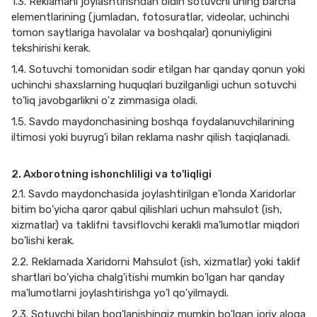
1.3. Reklamani joylashtirishdan oldin sotuvchi uning barcha
elementlarining (jumladan, fotosuratlar, videolar, uchinchi
tomon saytlariga havolalar va boshqalar) qonuniyligini
tekshirishi kerak.
1.4. Sotuvchi tomonidan sodir etilgan har qanday qonun yoki
uchinchi shaxslarning huquqlari buzilganligi uchun sotuvchi
to'liq javobgarlikni o'z zimmasiga oladi.
1.5. Savdo maydonchasining boshqa foydalanuvchilarining
iltimosi yoki buyrug'i bilan reklama nashr qilish taqiqlanadi.
2. Axborotning ishonchliligi va to'liqligi
2.1. Savdo maydonchasida joylashtirilgan e'londa Xaridorlar
bitim bo'yicha qaror qabul qilishlari uchun mahsulot (ish,
xizmatlar) va taklifni tavsiflovchi kerakli ma'lumotlar miqdori
bo'lishi kerak.
2.2. Reklamada Xaridorni Mahsulot (ish, xizmatlar) yoki taklif
shartlari bo'yicha chalg'itishi mumkin bo'lgan har qanday
ma'lumotlarni joylashtirishga yo'l qo'yilmaydi.
2.3. Sotuvchi bilan bog'lanishingiz mumkin bo'lgan joriy aloqa