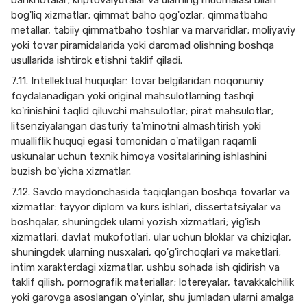
banknotalar; kriptovalyutalar va ularning muomalasi bilan
bog'liq xizmatlar; qimmat baho qog'ozlar; qimmatbaho
metallar, tabiiy qimmatbaho toshlar va marvaridlar; moliyaviy
yoki tovar piramidalarida yoki daromad olishning boshqa
usullarida ishtirok etishni taklif qiladi.
7.11. Intellektual huquqlar: tovar belgilaridan noqonuniy
foydalanadigan yoki original mahsulotlarning tashqi
ko'rinishini taqlid qiluvchi mahsulotlar; pirat mahsulotlar;
litsenziyalangan dasturiy ta'minotni almashtirish yoki
mualliflik huquqi egasi tomonidan o'rnatilgan raqamli
uskunalar uchun texnik himoya vositalarining ishlashini
buzish bo'yicha xizmatlar.
7.12. Savdo maydonchasida taqiqlangan boshqa tovarlar va
xizmatlar: tayyor diplom va kurs ishlari, dissertatsiyalar va
boshqalar, shuningdek ularni yozish xizmatlari; yig'ish
xizmatlari; davlat mukofotlari, ular uchun bloklar va chiziqlar,
shuningdek ularning nusxalari, qo'g'irchoqlari va maketlari;
intim xarakterdagi xizmatlar, ushbu sohada ish qidirish va
taklif qilish, pornografik materiallar; lotereyalar, tavakkalchilik
yoki garovga asoslangan o'yinlar, shu jumladan ularni amalga