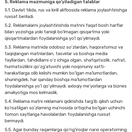
5. Reklama mazmuniga qo'yiladigan talablar
5.1. Davlat tilida, rus va kirill alifbosida reklama joylashtirishga
ruxsat beriladi.
5.2. Reklamalarni joylashtirishda matnni faqat bosh harflar
bilan yozishga yoki taniqli boʻlmagan qisqartma yoki
qisqartmalardan foydalanishga yoʻl qoʻyilmaydi.
5.3. Reklama matnida odobsiz so‘zlardan, haqoratomuz va
taqiqlangan matnlardan, tasvirlar va boshqa media
fayllardan, tahdidlarni o‘z ichiga olgan, shafqatsizlik, nafrat,
hurmatsizlikni qo‘zg‘atuvchi yoki noqonuniy xatti-
harakatlarga olib kelishi mumkin bo‘lgan ma’lumotlardan,
shuningdek, har qanday boshqa ma’lumotlardan
foydalanishga yo‘l qo‘yilmaydi. axloqiy me'yorlarga va biznes
amaliyotiga mos kelmaslik.
5.4. Reklama matni reklamani qidirishda targ'ib qilish uchun
ko'rsatilgan so'zlarning ma'nosida ortiqcha bo'lgan uchinchi
tomon saytlariga havolalardan foydalanishga ruxsat
bermaydi.
5.5. Agar bunday raqamlarga qo'ng'iroqlar narxi operatorning