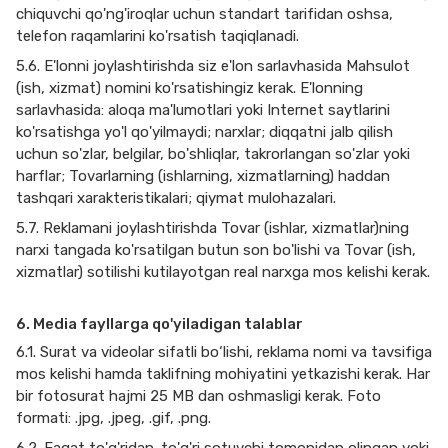
chiquvchi qo'ng'iroqlar uchun standart tarifidan oshsa,
telefon raqamlarini ko'rsatish taqiqlanadi.
5.6. E'lonni joylashtirishda siz e'lon sarlavhasida Mahsulot
(ish, xizmat) nomini ko'rsatishingiz kerak. E'lonning
sarlavhasida: aloqa ma'lumotlari yoki Internet saytlarini
ko'rsatishga yo'l qo'yilmaydi; narxlar; diqqatni jalb qilish
uchun so'zlar, belgilar, bo'shliqlar, takrorlangan so'zlar yoki
harflar; Tovarlarning (ishlarning, xizmatlarning) haddan
tashqari xarakteristikalari; qiymat mulohazalari.
5.7. Reklamani joylashtirishda Tovar (ishlar, xizmatlar)ning
narxi tangada ko'rsatilgan butun son bo'lishi va Tovar (ish,
xizmatlar) sotilishi kutilayotgan real narxga mos kelishi kerak.
6. Media fayllarga qo'yiladigan talablar
6.1. Surat va videolar sifatli bo‘lishi, reklama nomi va tavsifiga
mos kelishi hamda taklifning mohiyatini yetkazishi kerak. Har
bir fotosurat hajmi 25 MB dan oshmasligi kerak. Foto
formati: .jpg, .jpeg, .gif, .png.