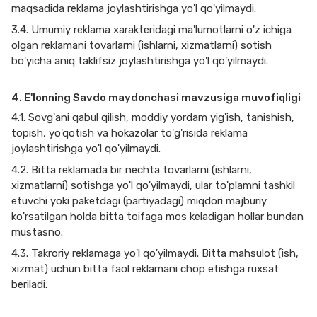
maqsadida reklama joylashtirishga yo'l qo'yilmaydi.
3.4. Umumiy reklama xarakteridagi ma'lumotlarni o'z ichiga
olgan reklamani tovarlarni (ishlarni, xizmatlarni) sotish
bo'yicha aniq taklifsiz joylashtirishga yo'l qo'yilmaydi.
4. E'lonning Savdo maydonchasi mavzusiga muvofiqligi
4.1. Sovg'ani qabul qilish, moddiy yordam yig'ish, tanishish,
topish, yo'qotish va hokazolar to'g'risida reklama
joylashtirishga yo'l qo'yilmaydi.
4.2. Bitta reklamada bir nechta tovarlarni (ishlarni,
xizmatlarni) sotishga yo'l qo'yilmaydi, ular to'plamni tashkil
etuvchi yoki paketdagi (partiyadagi) miqdori majburiy
ko'rsatilgan holda bitta toifaga mos keladigan hollar bundan
mustasno.
4.3. Takroriy reklamaga yo'l qo'yilmaydi. Bitta mahsulot (ish,
xizmat) uchun bitta faol reklamani chop etishga ruxsat
beriladi.