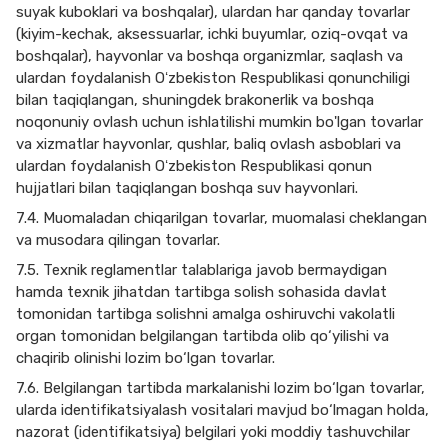
suyak kuboklari va boshqalar), ulardan har qanday tovarlar
(kiyim-kechak, aksessuarlar, ichki buyumlar, oziq-ovqat va
boshqalar), hayvonlar va boshqa organizmlar, saqlash va
ulardan foydalanish Oʻzbekiston Respublikasi qonunchiligi
bilan taqiqlangan, shuningdek brakonerlik va boshqa
noqonuniy ovlash uchun ishlatilishi mumkin bo'lgan tovarlar
va xizmatlar hayvonlar, qushlar, baliq ovlash asboblari va
ulardan foydalanish Oʻzbekiston Respublikasi qonun
hujjatlari bilan taqiqlangan boshqa suv hayvonlari.
7.4. Muomaladan chiqarilgan tovarlar, muomalasi cheklangan
va musodara qilingan tovarlar.
7.5. Texnik reglamentlar talablariga javob bermaydigan
hamda texnik jihatdan tartibga solish sohasida davlat
tomonidan tartibga solishni amalga oshiruvchi vakolatli
organ tomonidan belgilangan tartibda olib qo‘yilishi va
chaqirib olinishi lozim bo‘lgan tovarlar.
7.6. Belgilangan tartibda markalanishi lozim bo‘lgan tovarlar,
ularda identifikatsiyalash vositalari mavjud bo‘lmagan holda,
nazorat (identifikatsiya) belgilari yoki moddiy tashuvchilar