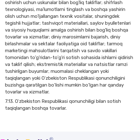
oshirish uchun uskunalar bilan bog'liq takliflar; shifrlash
texnologiyasi, ma'lumotlarni tinglash va boshqa yashirin
olish uchun mo'ljallangan texnik vositalar, shuningdek
tegishli hujjatlar; tashviqot materiallari, saylov byulletenlari
va siyosiy huquqlarni amalga oshirish bilan bog'liq boshqa
tovarlar va xizmatlar; diniy marosimlarni bajarish, diniy
birlashmalar va sektalar faoliyatiga oid takliflar; tarmoq
marketingi mahsulotlarini tarqatish va savdo vakillari
tomonidan to'g'ridan-to'g'ri sotish sohasida ishlarni qidirish
va taklif qilish; ekstremistik materiallar va natsistlar ramzi
tushirilgan buyumlar; muomalasi cheklangan yoki
taqiqlangan yoki Oʻzbekiston Respublikasi qonunchiligini
buzishga qaratilgan bo‘lishi mumkin bo‘lgan har qanday
tovarlar va xizmatlar.
7.13. Oʻzbekiston Respublikasi qonunchiligi bilan sotish
taqiqlangan boshqa tovarlar.
®