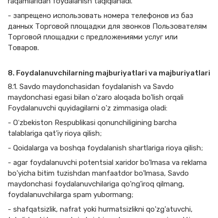
raqamlaridan foydalanish taqiqlanadi.
- запрещено использовать номера телефонов из баз
данных Торговой площадки для звонков Пользователям
Торговой площадки с предложениями услуг или
Товаров.
8. Foydalanuvchilarning majburiyatlari va majburiyatlari
8.1. Savdo maydonchasidan foydalanish va Savdo
maydonchasi egasi bilan o'zaro aloqada bo'lish orqali
Foydalanuvchi quyidagilarni o'z zimmasiga oladi:
- Oʻzbekiston Respublikasi qonunchiligining barcha
talablariga qat'iy rioya qilish;
- Qoidalarga va boshqa foydalanish shartlariga rioya qilish;
- agar foydalanuvchi potentsial xaridor bo'lmasa va reklama
bo'yicha bitim tuzishdan manfaatdor bo'lmasa, Savdo
maydonchasi foydalanuvchilariga qo'ng'iroq qilmang,
foydalanuvchilarga spam yubormang;
- shafqatsizlik, nafrat yoki hurmatsizlikni qo'zg'atuvchi,