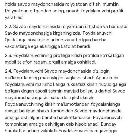
holda savdo maydonchasida ro'yxatdan o'tishi mumkin.
Ro'yxatdan o'tgandan so'ng, noyob foydalanuvchi profili
yaratiladi.
2.2. Savdo maydonchasida ro'yxatdan o'tishda va har safar
Savdo maydonchasiga kirganingizda, Foydalanuvchi
Qoidalarga rioya qilish uchun zarur bo'lgan barcha
vakolatlarga ega ekanligiga kafolat beradi.
2.3. Foydalanuvchining profiliga kirish profilda ko'rsatilgan
mobil telefon raqami orqali amalga oshiriladi.
2.4. Foydalanuvchi Savdo maydonchasida o'z login
ma'lumotlarining maxfiyligini saqlashi shart. Agar kimdir
foydalanuvchi ma'lumotlariga ruxsatsiz kirish huquqiga ega
bo'lgan degan asosli taxmin mavjud bo'lsa, u darhol Savdo
maydomchasi egasini xabardor qilishi kerak.
Foydalanuvchining kirish ma'lumotlaridan foydalanishga
ruxsat berilgan shaxs tomonidan Savdo maydonchasida
amalga oshirilgan barcha harakatlar ushbu Foydalanuvchi
tomonidan amalga oshirilgan deb hisoblanadi. Bunday
harakatlar uchun vakolatli Foydalanuvchi ham javobgar