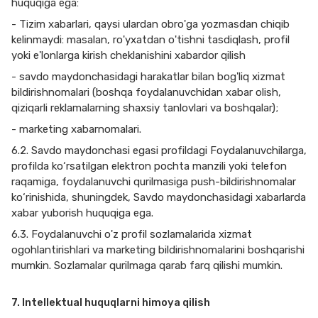
huquqiga ega:
- Tizim xabarlari, qaysi ulardan obro'ga yozmasdan chiqib
kelinmaydi: masalan, ro'yxatdan o'tishni tasdiqlash, profil
yoki e'lonlarga kirish cheklanishini xabardor qilish
- savdo maydonchasidagi harakatlar bilan bog'liq xizmat
bildirishnomalari (boshqa foydalanuvchidan xabar olish,
qiziqarli reklamalarning shaxsiy tanlovlari va boshqalar);
- marketing xabarnomalari.
6.2. Savdo maydonchasi egasi profildagi Foydalanuvchilarga,
profilda ko‘rsatilgan elektron pochta manzili yoki telefon
raqamiga, foydalanuvchi qurilmasiga push-bildirishnomalar
ko‘rinishida, shuningdek, Savdo maydonchasidagi xabarlarda
xabar yuborish huquqiga ega.
6.3. Foydalanuvchi o'z profil sozlamalarida xizmat
ogohlantirishlari va marketing bildirishnomalarini boshqarishi
mumkin. Sozlamalar qurilmaga qarab farq qilishi mumkin.
7. Intellektual huquqlarni himoya qilish