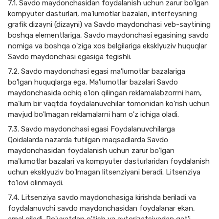
7.1. Savdo maydonchasidan foydalanish uchun zarur bo'lgan
kompyuter dasturlari, ma'lumotlar bazalari, interfeysning
grafik dizayni (dizayni) va Savdo maydonchasi veb-saytining
boshqa elementlariga, Savdo maydonchasi egasining savdo
nomiga va boshqa o'ziga xos belgilariga eksklyuziv huquqlar
Savdo maydonchasi egasiga tegishli.
7.2. Savdo maydonchasi egasi ma'lumotlar bazalariga
bo'lgan huquqlarga ega. Ma'lumotlar bazalari Savdo
maydonchasida ochiq e'lon qilingan reklamalabzorrni ham,
ma'lum bir vaqtda foydalanuvchilar tomonidan ko'rish uchun
mavjud bo'lmagan reklamalarni ham o'z ichiga oladi.
7.3. Savdo maydonchasi egasi Foydalanuvchilarga
Qoidalarda nazarda tutilgan maqsadlarda Savdo
maydonchasidan foydalanish uchun zarur bo'lgan
ma'lumotlar bazalari va kompyuter dasturlaridan foydalanish
uchun eksklyuziv bo'lmagan litsenziyani beradi. Litsenziya
to'lovi olinmaydi.
7.4. Litsenziya savdo maydonchasiga kirishda beriladi va
foydalanuvchi savdo maydonchasidan foydalanar ekan,