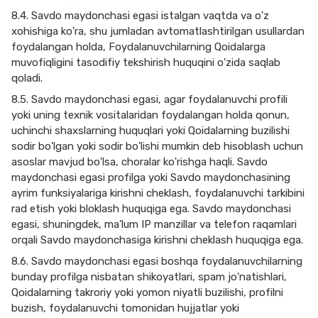
8.4. Savdo maydonchasi egasi istalgan vaqtda va o'z
xohishiga ko'ra, shu jumladan avtomatlashtirilgan usullardan
foydalangan holda, Foydalanuvchilarning Qoidalarga
muvofiqligini tasodifiy tekshirish huquqini o'zida saqlab
qoladi.
8.5. Savdo maydonchasi egasi, agar foydalanuvchi profili
yoki uning texnik vositalaridan foydalangan holda qonun,
uchinchi shaxslarning huquqlari yoki Qoidalarning buzilishi
sodir bo'lgan yoki sodir bo'lishi mumkin deb hisoblash uchun
asoslar mavjud bo'lsa, choralar ko'rishga haqli. Savdo
maydonchasi egasi profilga yoki Savdo maydonchasining
ayrim funksiyalariga kirishni cheklash, foydalanuvchi tarkibini
rad etish yoki bloklash huquqiga ega. Savdo maydonchasi
egasi, shuningdek, ma'lum IP manzillar va telefon raqamlari
orqali Savdo maydonchasiga kirishni cheklash huquqiga ega.
8.6. Savdo maydonchasi egasi boshqa foydalanuvchilarning
bunday profilga nisbatan shikoyatlari, spam jo'natishlari,
Qoidalarning takroriy yoki yomon niyatli buzilishi, profilni
buzish, foydalanuvchi tomonidan hujjatlar yoki