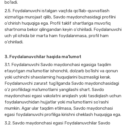
bo'ladi.
2.5. Foydalanuvchi istalgan vaqtda qo'llab-quvvatlash
xizmatiga murojaat qilib, Savdo maydonchasidagi profilni
o'chirish huquqiga ega. Profil taklif shartlariga muvofiq
shartnoma bekor qilingandan keyin o'chiriladi. Foydalanuvchi
uch yil ichida bir marta ham foydalanmasa, profil ham
o'chiriladi.
3. Foydalanuvchilar haqida ma'lumot
3.1. Foydalanuvchi Savdo maydonchasi egasiga taqdim
etayotgan ma'lumotlar ishonchli, dolzarb bo'lishi va qonun
yoki uchinchi shaxslarning huquqlarini buzmasligi kerak.
Foydalanuvchi zarurat tug'ilganda Savdo maydonchasidagi
o'z profilidagi ma'lumotlarni yangilashi shart. Savdo
maydonchasi egasi vakolatni aniqlash yoki tasdiqlash uchun
foydalanuvchidan hujjatlar yoki ma'lumotlarni so'rashi
mumkin. Agar ular taqdim etilmasa, Savdo maydonchasi
egasi foydalanuvchi profiliga kirishni cheklash huquqiga ega.
3.2. Savdo maydonchasi egasi Foydalanuvchilar Savdo