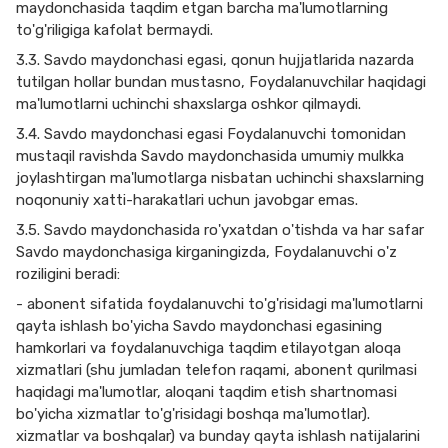
maydonchasida taqdim etgan barcha ma'lumotlarning
to'g'riligiga kafolat bermaydi.
3.3. Savdo maydonchasi egasi, qonun hujjatlarida nazarda
tutilgan hollar bundan mustasno, Foydalanuvchilar haqidagi
ma'lumotlarni uchinchi shaxslarga oshkor qilmaydi.
3.4. Savdo maydonchasi egasi Foydalanuvchi tomonidan
mustaqil ravishda Savdo maydonchasida umumiy mulkka
joylashtirgan ma'lumotlarga nisbatan uchinchi shaxslarning
noqonuniy xatti-harakatlari uchun javobgar emas.
3.5. Savdo maydonchasida ro'yxatdan o'tishda va har safar
Savdo maydonchasiga kirganingizda, Foydalanuvchi o'z
roziligini beradi:
- abonent sifatida foydalanuvchi to'g'risidagi ma'lumotlarni
qayta ishlash bo'yicha Savdo maydonchasi egasining
hamkorlari va foydalanuvchiga taqdim etilayotgan aloqa
xizmatlari (shu jumladan telefon raqami, abonent qurilmasi
haqidagi ma'lumotlar, aloqani taqdim etish shartnomasi
bo'yicha xizmatlar to'g'risidagi boshqa ma'lumotlar).
xizmatlar va boshqalar) va bunday qayta ishlash natijalarini