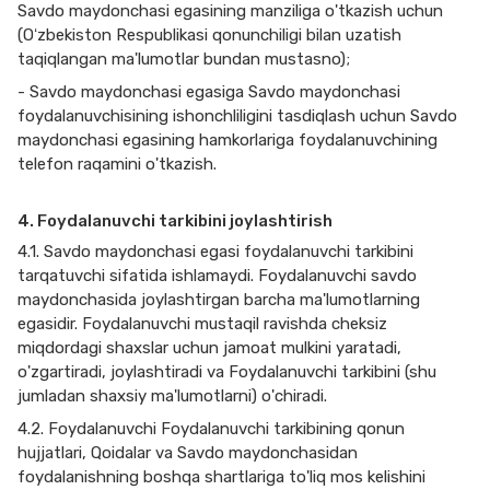
Savdo maydonchasi egasining manziliga o'tkazish uchun
(Oʻzbekiston Respublikasi qonunchiligi bilan uzatish
taqiqlangan ma'lumotlar bundan mustasno);
- Savdo maydonchasi egasiga Savdo maydonchasi
foydalanuvchisining ishonchliligini tasdiqlash uchun Savdo
maydonchasi egasining hamkorlariga foydalanuvchining
telefon raqamini o'tkazish.
4. Foydalanuvchi tarkibini joylashtirish
4.1. Savdo maydonchasi egasi foydalanuvchi tarkibini
tarqatuvchi sifatida ishlamaydi. Foydalanuvchi savdo
maydonchasida joylashtirgan barcha ma'lumotlarning
egasidir. Foydalanuvchi mustaqil ravishda cheksiz
miqdordagi shaxslar uchun jamoat mulkini yaratadi,
o'zgartiradi, joylashtiradi va Foydalanuvchi tarkibini (shu
jumladan shaxsiy ma'lumotlarni) o'chiradi.
4.2. Foydalanuvchi Foydalanuvchi tarkibining qonun
hujjatlari, Qoidalar va Savdo maydonchasidan
foydalanishning boshqa shartlariga to'liq mos kelishini