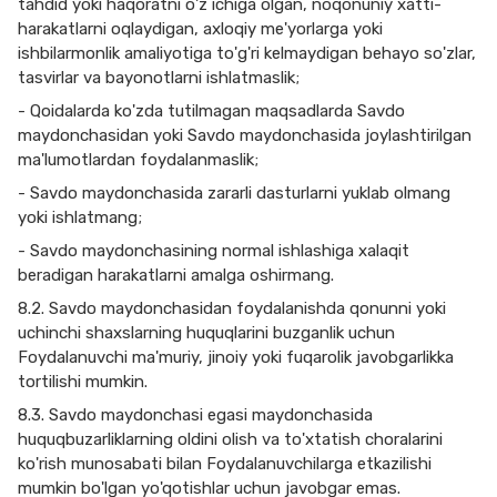
tahdid yoki haqoratni o'z ichiga olgan, noqonuniy xatti-
harakatlarni oqlaydigan, axloqiy me'yorlarga yoki
ishbilarmonlik amaliyotiga to'g'ri kelmaydigan behayo so'zlar,
tasvirlar va bayonotlarni ishlatmaslik;
- Qoidalarda ko'zda tutilmagan maqsadlarda Savdo
maydonchasidan yoki Savdo maydonchasida joylashtirilgan
ma'lumotlardan foydalanmaslik;
- Savdo maydonchasida zararli dasturlarni yuklab olmang
yoki ishlatmang;
- Savdo maydonchasining normal ishlashiga xalaqit
beradigan harakatlarni amalga oshirmang.
8.2. Savdo maydonchasidan foydalanishda qonunni yoki
uchinchi shaxslarning huquqlarini buzganlik uchun
Foydalanuvchi ma'muriy, jinoiy yoki fuqarolik javobgarlikka
tortilishi mumkin.
8.3. Savdo maydonchasi egasi maydonchasida
huquqbuzarliklarning oldini olish va to'xtatish choralarini
ko'rish munosabati bilan Foydalanuvchilarga etkazilishi
mumkin bo'lgan yo'qotishlar uchun javobgar emas.