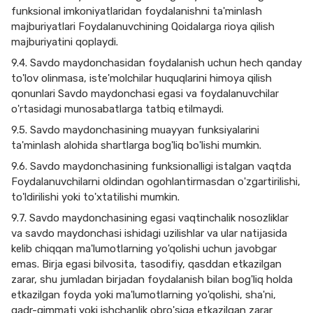
funksional imkoniyatlaridan foydalanishni ta'minlash
majburiyatlari Foydalanuvchining Qoidalarga rioya qilish
majburiyatini qoplaydi.
9.4. Savdo maydonchasidan foydalanish uchun hech qanday
to'lov olinmasa, iste'molchilar huquqlarini himoya qilish
qonunlari Savdo maydonchasi egasi va foydalanuvchilar
o'rtasidagi munosabatlarga tatbiq etilmaydi.
9.5. Savdo maydonchasining muayyan funksiyalarini
ta'minlash alohida shartlarga bog'liq bo'lishi mumkin.
9.6. Savdo maydonchasining funksionalligi istalgan vaqtda
Foydalanuvchilarni oldindan ogohlantirmasdan o'zgartirilishi,
to'ldirilishi yoki to'xtatilishi mumkin.
9.7. Savdo maydonchasining egasi vaqtinchalik nosozliklar
va savdo maydonchasi ishidagi uzilishlar va ular natijasida
kelib chiqqan ma'lumotlarning yo'qolishi uchun javobgar
emas. Birja egasi bilvosita, tasodifiy, qasddan etkazilgan
zarar, shu jumladan birjadan foydalanish bilan bog'liq holda
etkazilgan foyda yoki ma'lumotlarning yo'qolishi, sha'ni,
qadr-qimmati yoki ishchanlik obro'siga etkazilgan zarar