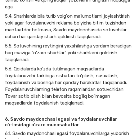
tanlab ko'rish va qo'ng'iroqlar yozuvlarini tinglash huquqiga
ega.
5.4. Sharhlarda bila turib yolg'on ma'lumotlarni joylashtirish
yoki agar foydalanuvchi reklama bo'yicha bitim tuzishdan
manfaatdor bo'lmasa, Savdo maydonchasida sotuvchilar
uchun har qanday sharh qoldirish taqiqlanadi.
5.5. Sotuvchining reytingini yaxshilashga yordam beradigan
haq evaziga “o'zaro sharhlar” yoki sharhlarni qoldirish
taqiqlanadi.
5.6. Qoidalarda ko'zda tutilmagan maqsadlarda
foydalanuvchi tarkibiga nisbatan to'plash, nusxalash,
foydalanish va boshqa har qanday harakatlar taqiqlanadi.
Foydalanuvchilarning telefon raqamlaridan sotuvchidan
Tovar sotib olish bilan bevosita bog'liq bo'lmagan
maqsadlarda foydalanish taqiqlanadi.
6. Savdo maydonchasi egasi va foydalanuvchilar
o'rtasidagi o'zaro munosabatlar
6.1. Savdo maydonchasi egasi foydalanuvchilarga yuborish