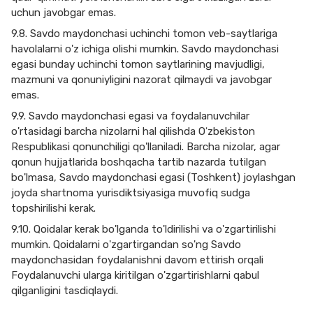
uchun javobgar emas.
9.8. Savdo maydonchasi uchinchi tomon veb-saytlariga
havolalarni o'z ichiga olishi mumkin. Savdo maydonchasi
egasi bunday uchinchi tomon saytlarining mavjudligi,
mazmuni va qonuniyligini nazorat qilmaydi va javobgar
emas.
9.9. Savdo maydonchasi egasi va foydalanuvchilar
o'rtasidagi barcha nizolarni hal qilishda Oʻzbekiston
Respublikasi qonunchiligi qo'llaniladi. Barcha nizolar, agar
qonun hujjatlarida boshqacha tartib nazarda tutilgan
bo'lmasa, Savdo maydonchasi egasi (Toshkent) joylashgan
joyda shartnoma yurisdiktsiyasiga muvofiq sudga
topshirilishi kerak.
9.10. Qoidalar kerak bo'lganda to'ldirilishi va o'zgartirilishi
mumkin. Qoidalarni o'zgartirgandan so'ng Savdo
maydonchasidan foydalanishni davom ettirish orqali
Foydalanuvchi ularga kiritilgan o'zgartirishlarni qabul
qilganligini tasdiqlaydi.