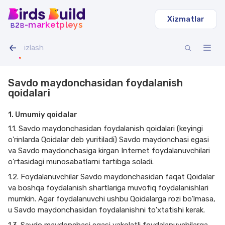
Xizmatlar
b
b
-marketpleys
2
Savdo maydonchasidan foydalanish
qoidalari
1. Umumiy qoidalar
1.1. Savdo maydonchasidan foydalanish qoidalari (keyingi
o'rinlarda Qoidalar deb yuritiladi) Savdo maydonchasi egasi
va Savdo maydonchasiga kirgan Internet foydalanuvchilari
o'rtasidagi munosabatlarni tartibga soladi.
1.2. Foydalanuvchilar Savdo maydonchasidan faqat Qoidalar
va boshqa foydalanish shartlariga muvofiq foydalanishlari
mumkin. Agar foydalanuvchi ushbu Qoidalarga rozi bo'lmasa,
u Savdo maydonchasidan foydalanishni to'xtatishi kerak.