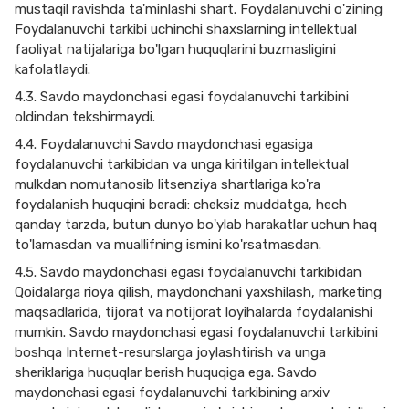
mustaqil ravishda ta'minlashi shart. Foydalanuvchi o'zining
Foydalanuvchi tarkibi uchinchi shaxslarning intellektual
faoliyat natijalariga bo'lgan huquqlarini buzmasligini
kafolatlaydi.
4.3. Savdo maydonchasi egasi foydalanuvchi tarkibini
oldindan tekshirmaydi.
4.4. Foydalanuvchi Savdo maydonchasi egasiga
foydalanuvchi tarkibidan va unga kiritilgan intellektual
mulkdan nomutanosib litsenziya shartlariga ko'ra
foydalanish huquqini beradi: cheksiz muddatga, hech
qanday tarzda, butun dunyo bo'ylab harakatlar uchun haq
to'lamasdan va muallifning ismini ko'rsatmasdan.
4.5. Savdo maydonchasi egasi foydalanuvchi tarkibidan
Qoidalarga rioya qilish, maydonchani yaxshilash, marketing
maqsadlarida, tijorat va notijorat loyihalarda foydalanishi
mumkin. Savdo maydonchasi egasi foydalanuvchi tarkibini
boshqa Internet-resurslarga joylashtirish va unga
sheriklariga huquqlar berish huquqiga ega. Savdo
maydonchasi egasi foydalanuvchi tarkibining arxiv