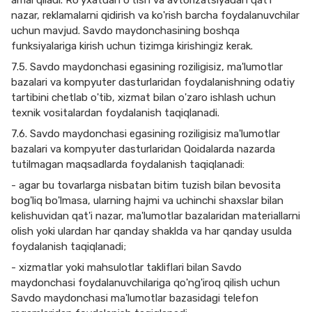
amal qiladi. Ro'yxatdan o'tish va avtorizatsiyadan qat'i
nazar, reklamalarni qidirish va ko'rish barcha foydalanuvchilar
uchun mavjud. Savdo maydonchasining boshqa
funksiyalariga kirish uchun tizimga kirishingiz kerak.
7.5. Savdo maydonchasi egasining roziligisiz, ma'lumotlar
bazalari va kompyuter dasturlaridan foydalanishning odatiy
tartibini chetlab o'tib, xizmat bilan o'zaro ishlash uchun
texnik vositalardan foydalanish taqiqlanadi.
7.6. Savdo maydonchasi egasining roziligisiz ma'lumotlar
bazalari va kompyuter dasturlaridan Qoidalarda nazarda
tutilmagan maqsadlarda foydalanish taqiqlanadi:
- agar bu tovarlarga nisbatan bitim tuzish bilan bevosita
bog'liq bo'lmasa, ularning hajmi va uchinchi shaxslar bilan
kelishuvidan qat'i nazar, ma'lumotlar bazalaridan materiallarni
olish yoki ulardan har qanday shaklda va har qanday usulda
foydalanish taqiqlanadi;
- xizmatlar yoki mahsulotlar takliflari bilan Savdo
maydonchasi foydalanuvchilariga qo'ng'iroq qilish uchun
Savdo maydonchasi ma'lumotlar bazasidagi telefon