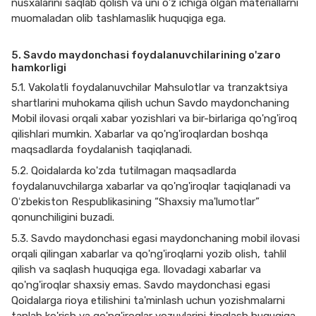
nusxalarini saqlab qolish va uni o'z ichiga olgan materiallarni
muomaladan olib tashlamaslik huquqiga ega.
5. Savdo maydonchasi foydalanuvchilarining o'zaro
hamkorligi
5.1. Vakolatli foydalanuvchilar Mahsulotlar va tranzaktsiya
shartlarini muhokama qilish uchun Savdo maydonchaning
Mobil ilovasi orqali xabar yozishlari va bir-birlariga qo'ng'iroq
qilishlari mumkin. Xabarlar va qo'ng'iroqlardan boshqa
maqsadlarda foydalanish taqiqlanadi.
5.2. Qoidalarda ko'zda tutilmagan maqsadlarda
foydalanuvchilarga xabarlar va qo'ng'iroqlar taqiqlanadi va
Oʻzbekiston Respublikasining “Shaxsiy ma'lumotlar”
qonunchiligini buzadi.
5.3. Savdo maydonchasi egasi maydonchaning mobil ilovasi
orqali qilingan xabarlar va qo'ng'iroqlarni yozib olish, tahlil
qilish va saqlash huquqiga ega. Ilovadagi xabarlar va
qo'ng'iroqlar shaxsiy emas. Savdo maydonchasi egasi
Qoidalarga rioya etilishini ta'minlash uchun yozishmalarni