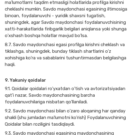
ma'lumotlarni taqdim etmasligi holatlarida profilga kirishni
cheklashi mumkin. Savdo maydonchasi egasining iltimosiga
binoan, foydalanuvchi - yuridik shaxsni tugatish,
shuningdek, agar Savdo maydonchasi foydalanuvchisining
xatti-harakatlarida firibgarlik belgilari aniqlansa yoki shunga
o'xshash boshqa holatlar mavjud bo'lsa.
8.7. Savdo maydonchasi egasi profilga kirishni cheklash va
tiklashga, shuningdek, bunday tiklash shartlarini o'z
xohishiga ko'ra va sabablarini tushuntirmasdan belgilashga
haqli.
9. Yakuniy qoidalar
9.1. Qoidalar qoidalari ro'yxatdan o'tish va avtorizatsiyadan
qat'i nazar, Savdo maydonchasining barcha
foydalanuvchilariga nisbatan qo'llaniladi.
9.2. Savdo maydonchasi bilan o'zaro aloqaning har qanday
shakli (shu jumladan ma'lumotni ko'rish) Foydalanuvchining
Qoidalar bilan roziligini tasdiqlaydi.
9.3. Savdo maydonchasi egasining maydonchasining