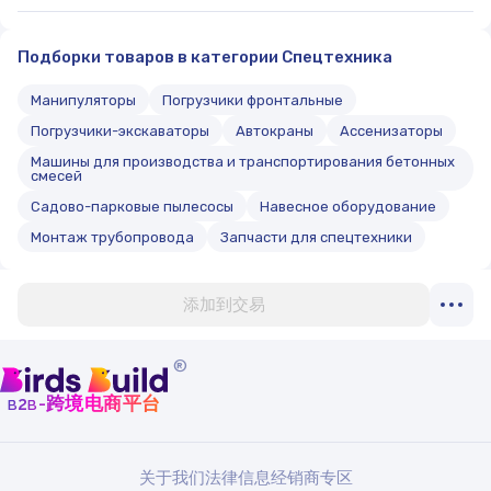
Подборки товаров в категории Спецтехника
Манипуляторы
Погрузчики фронтальные
Погрузчики-экскаваторы
Автокраны
Ассенизаторы
Машины для производства и транспортирования бетонных
смесей
Садово-парковые пылесосы
Навесное оборудование
Монтаж трубопровода
Запчасти для спецтехники
添加到交易
®
b
b
-跨境电商平台
2
关于我们
法律信息
经销商专区