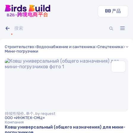
BB 产品
b
b
-跨境电商平台
2
Строительство
Водоснабжение и сантехника
Спецтехника
Мини-погрузчики
持续性报价, 单个, by request
ООО «ИНЖТЕХ-СМЦ»
Компания
Ковш универсальный (общего назначения) для мини-
погрузчиков