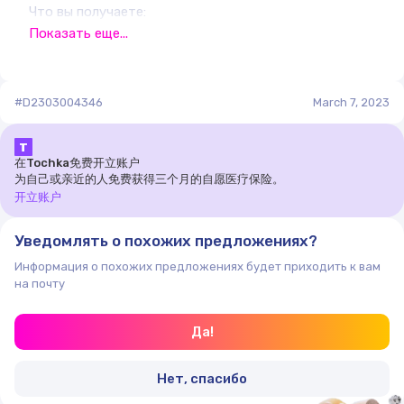
Что вы получаете:
— Эффективное решение задач
Показать еще...
— Манёвренность
— Простота эксплуатации
— Вариативность выполнения задач
#D2303004346
March 7, 2023
— Замена ручного труда
— Минимум обслуживания
Т
— Гарантию качества (до 3 лет)
在Tochka免费开立账户
为自己或亲近的人免费获得三个月的自愿医疗保险。
开立账户
Уведомлять о похожих предложениях?
Информация о похожих предложениях будет приходить к вам
на почту
Да!
Нет, спасибо