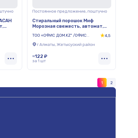
штучно
Постоянное предложение, поштучно
ВАСАН
Стиральный порошок Миф
т,
Морозная свежесть, автомат,
400г
ТОО «ОФИС ДОМ.KZ" /ОФИС
4,5
ДОМ.КЗ/
г Алматы, Жетысуский район
≈122 ₽
за 1 шт
1
2