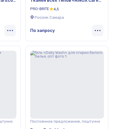
al Eco»
тканей всех типов «RINOX Care»
5 л ОПТ
PRO-BRITE
4,5
Россия, Самара
По запросу
штучно
Постоянное предложение, поштучно