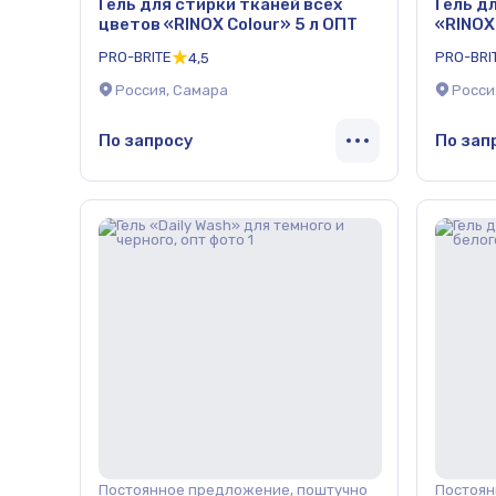
Гель для стирки тканей всех
Гель д
цветов «RINOX Colour» 5 л ОПТ
«RINOX
PRO-BRITE
PRO-BRI
4,5
Россия, Самара
Росси
По запросу
По зап
Постоянное предложение, поштучно
Постоян