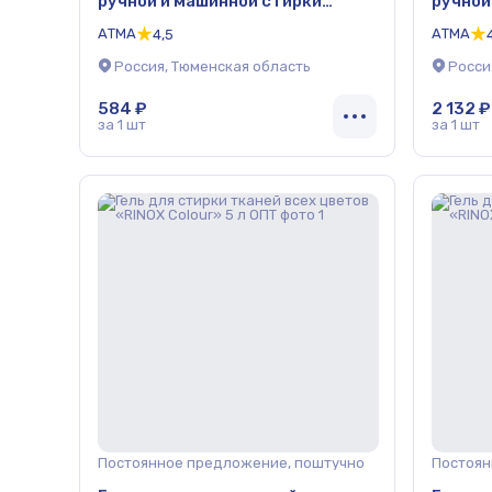
ручной и машинной стирки
ручной
текстиля 1л ОПТ
тексти
АТМА
АТМА
4,5
Россия, Тюменская область
Росси
584 ₽
2 132 ₽
за 1 шт
за 1 шт
Постоянное предложение, поштучно
Постоян