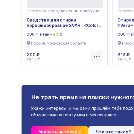
Постоянное предложение, поштучно
Постоян
Средство для стирки
Стирал
порошкообразное SVART «Color
«Vera»
Automat» пакет 3 кг ОПТ
пакет 
ООО «Титан»
ООО «Ти
4,5
Россия, Московская область
Росси
200 ₽
313 ₽
за 1 шт
за 1 шт
Не трать время на поиски
нужного
Укажи интересы, и мы сами пришлём
тебе под
объявления на почту
или в мессенджер
Указать интересы
Что это такое?