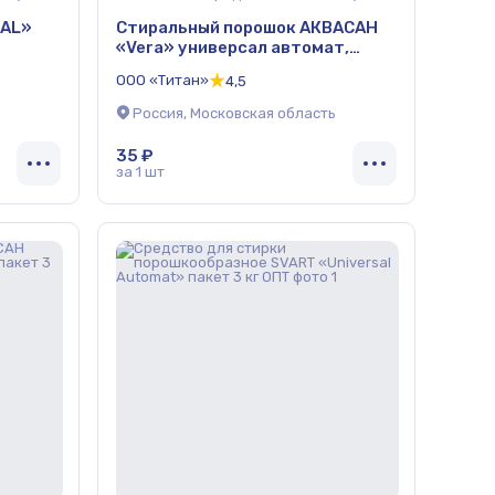
SAL»
Стиральный порошок АКВАСАН
«Vera» универсал автомат,
пачка 400 г (жёлтый) ОПТ
ООО «Титан»
4,5
Россия, Московская область
35 ₽
за 1 шт