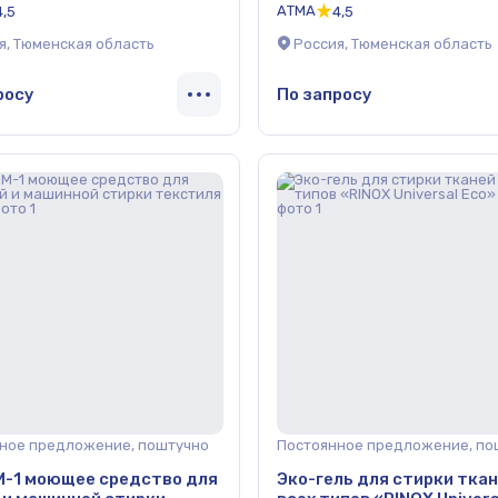
АТМА
4,5
4,5
ля, 1л ОПТ
я, Тюменская область
Россия, Тюменская область
росу
По запросу
ное предложение, поштучно
Постоянное предложение, по
М-1 моющее средство для
Эко-гель для стирки тка