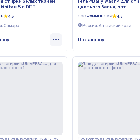
ля стирки белых тканей
Гель «Daily Wash» для ст
 White» 5 л ОПТ
цветного белья, опт
TE
ООО «ХИМПРОМ»
4,5
4,5
я, Самара
Россия, Алтайский край
росу
По запросу
ное предложение, поштучно
Постоянное предложение, по