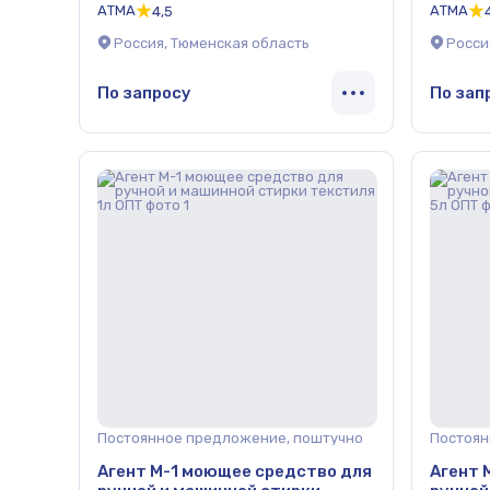
АТМА
АТМА
4,5
текстиля, 20л ОПТ
тексти
Россия, Тюменская область
Росси
По запросу
По зап
Постоянное предложение, поштучно
Постоян
Агент М-1 моющее средство для
Агент 