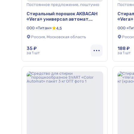
Постоянное предложение, поштучно
Постоян
Стиральный порошок АКВАСАН
Стирал
«Vera» универсал автомат,
«Vera»
пачка 400 г (красный) ОПТ
пакет 
ООО «Титан»
ООО «Ти
4,5
Россия, Московская область
Росси
35 ₽
188 ₽
за 1 шт
за 1 шт