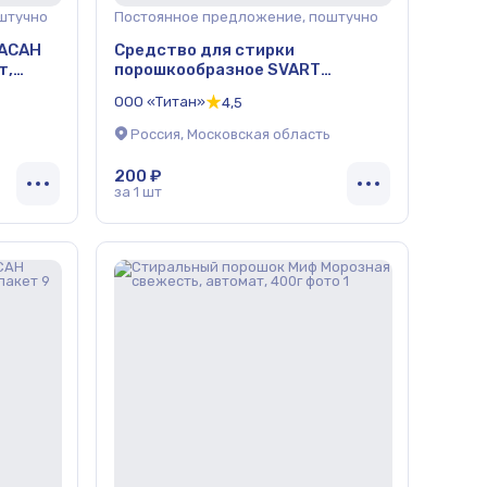
штучно
Постоянное предложение, поштучно
ВАСАН
Средство для стирки
т,
порошкообразное SVART
«Universal Automat» пакет 3 кг
ООО «Титан»
4,5
ОПТ
Россия, Московская область
200 ₽
за 1 шт