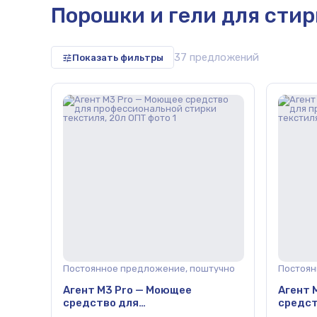
Порошки и гели для сти
37 предложений
Показать фильтры
репица,
Постоянное предложение, поштучно
Постоян
Агент М3 Pro — Моющее
Агент 
средство для
средст
профессиональной стирки
профес