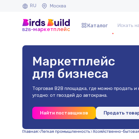
RU
Москва
Каталог
b
b
-маркетплейс
2
Маркетплейс
для бизнеса
Торговая B2B площадка, где можно продать и к
угодно: от гвоздей до автокрана.
 40х40х2
Найти поставщиков
Продать това
(500 шт)
Главная
Легкая промышленность
Хозяйственно-бытова