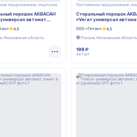
ное предложение, поштучно
Постоянное предложение, по
ьный порошок АКВАСАН
Стиральный порошок АК
 универсал автомат,
«Vera» универсал автома
3 кг (красный) ОПТ
пакет 3 кг (жёлтый) ОПТ
тан»
ООО «Титан»
4,5
4,5
я, Московская область
Россия, Московская область
188 ₽
за 1 шт