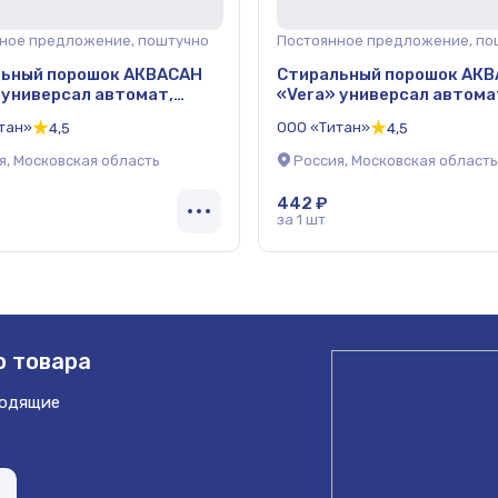
ное предложение, поштучно
Постоянное предложение, по
ьный порошок АКВАСАН
Стиральный порошок АК
 универсал автомат,
«Vera» универсал автома
6 кг (красный) ОПТ
пакет 9 кг (красный) ОПТ
тан»
ООО «Титан»
4,5
4,5
я, Московская область
Россия, Московская область
442 ₽
за 1 шт
 товара
ходящие