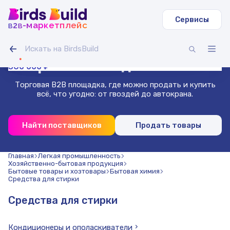
Сервисы
b
b
-маркетплейс
2
Труба круглая ВГП
Светодиодная лента IAMLED STEREO 120
Гусеничный экскаватор Volvo EC
Зерносмесь овес-горох (20 т)
Доска сухая строганная 40х140х3000 (1000 шт.)
Труба профильная 40х40х2 мм квадратная 3 м (500
11 000 000 ₽
270 000 ₽
99 000 ₽
Гибкая битумная черепица, сальса
Проволока нержавеющая 1.8 мм 50 м
шт)
Маркетплейс
для бизнеса
360 000 ₽
Торговая B2B площадка, где можно продать и купить
всё, что угодно: от гвоздей до автокрана.
Найти поставщиков
Продать товары
Главная
Легкая промышленность
Хозяйственно-бытовая продукция
Бытовые товары и хозтовары
Бытовая химия
Средства для стирки
Средства для стирки
Кондиционеры и ополаскиватели