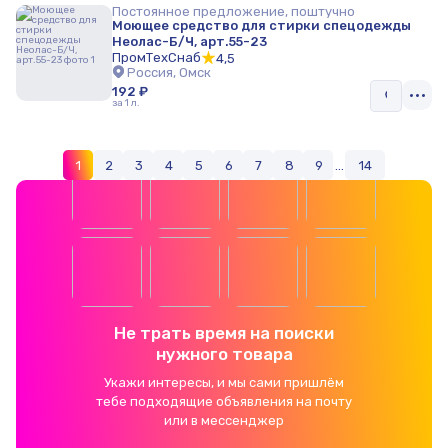
Постоянное предложение, поштучно
Моющее средство для стирки спецодежды
Неолас-Б/Ч, арт.55-23
ПромТехСнаб
4,5
Россия, Омск
192 ₽
за 1 л.
1
2
3
4
5
6
7
8
9
...
14
Не трать время на поиски
нужного товара
Укажи интересы, и мы сами пришлём
тебе подходящие объявления на почту
или в мессенджер